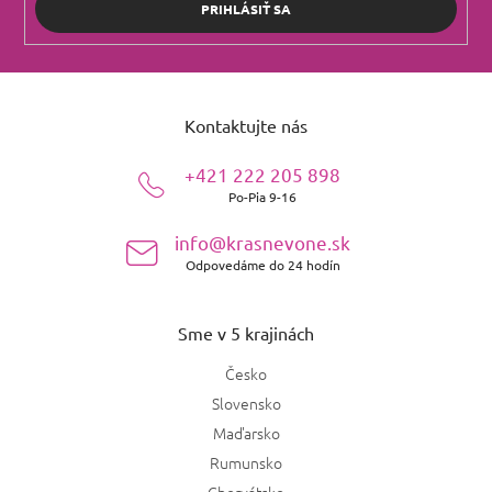
PRIHLÁSIŤ SA
Z
á
Kontaktujte nás
p
ä
+421 222 205 898
t
Po-Pia 9-16
i
e
info@krasnevone.sk
Odpovedáme do 24 hodín
Sme v 5 krajinách
Česko
Slovensko
Maďarsko
Rumunsko