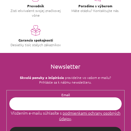
a
c
Prevodník
Poradíme s výberom
i
Zisti ekvivalent svojej značkovej
Máte otázku? Kontaktujte nás.
vône
e
p
r
v
k
Garancia spokojnosti
y
Desiatky tisíc stálych zákazníkov
v
ý
p
i
Newsletter
s
u
Skvelé ponuky a inšpirácie
pravidelne vo vašom e‑mailu?
Prihláste sa k nášmu newsletteru.
Email
Vložením e-mailu súhlasíte s
podmienkami ochrany osobných
údajov
.