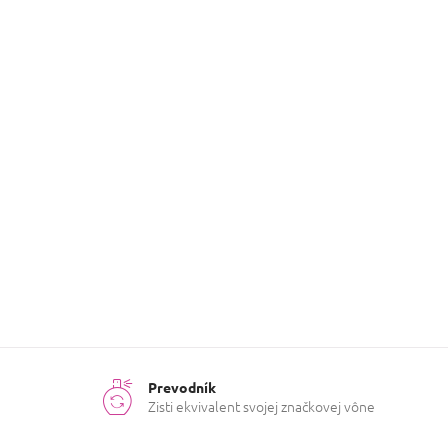
e
l
Prevodník
Zisti ekvivalent svojej značkovej vône