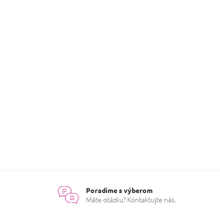
Produkty ešte len pripr
Môžete sa ale pozrieť na ostat
SPÄŤ DO OBCHOD
Poradíme s výberom
Máte otázku? Kontaktujte nás.