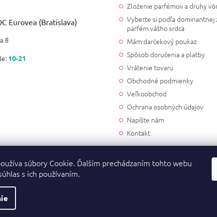
Zloženie parfémov a druhy vô
Vyberte si podľa dominantnej 
C Eurovea (Bratislava)
parfém vášho srdca
a 8
Mám darčekový poukaz
Spôsob doručenia a platby
Ne:
10-21
Vrátenie tovaru
Obchodné podmienky
Veľkoobchod
Ochrana osobných údajov
Napíšte nám
Kontakt
oužíva súbory Cookie. Ďalším prechádzaním tohto webu
súhlas s ich používaním.
ie
a vyhradené.
💎 Svetové vône za 2.66 €