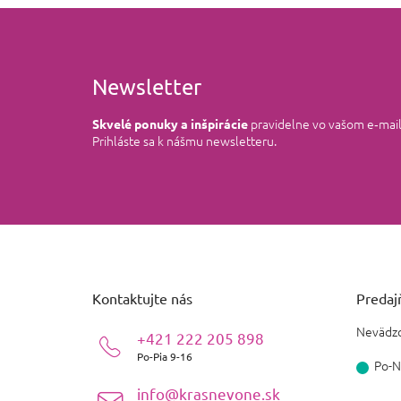
Newsletter
pravidelne vo vašom e‑mai
Skvelé ponuky a inšpirácie
Prihláste sa k nášmu newsletteru.
Z
á
p
ä
Kontaktujte nás
Predajň
t
i
Nevädzo
+421 222 205 898
e
Po-Pia 9-16
Po-N
info@krasnevone.sk