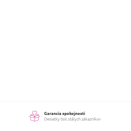
avujeme.
né kategórie.
U
Garancia spokojnosti
Desiatky tisíc stálych zákazníkov