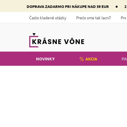
Prejsť
•
DOPRAVA ZADARMO PRI NÁKUPE NAD 59 EUR
2
na
obsah
Často kladené otázky
Prečo sme tak lacní?
Pre
NOVINKY
AKCIA
PA
Domov
Kozmetika
Telo
Staro
B
o
č
n
ý
p
Eu
a
n