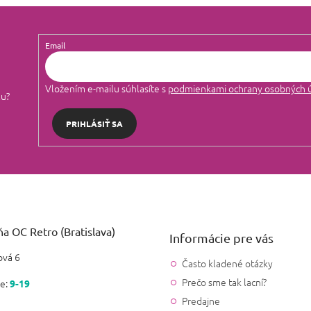
Email
Vložením e-mailu súhlasíte s
podmienkami ochrany osobných 
lu?
PRIHLÁSIŤ SA
a OC Retro (Bratislava)
Informácie pre vás
vá 6
Často kladené otázky
Prečo sme tak lacní?
e:
9-19
Predajne