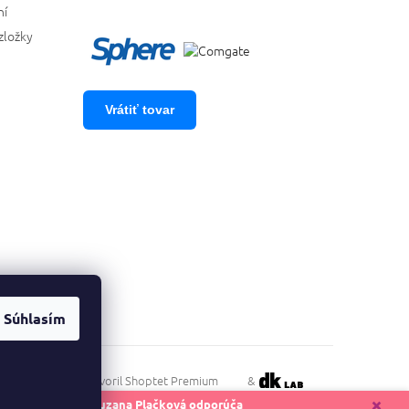
ní
zložky
Vrátiť tovar
Súhlasím
Vytvoril Shoptet Premium
&
✖️
👸 Zuzana Plačková odporúča