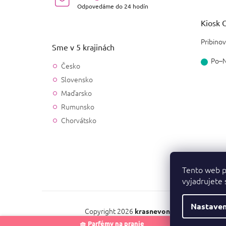
Odpovedáme do 24 hodín
Kiosk O
Pribinov
Sme v 5 krajinách
Po–
Česko
Slovensko
Maďarsko
Rumunsko
Chorvátsko
Tento web p
vyjadrujete 
Nastaven
Copyright 2026
. Všetky práv
krasnevone.sk
🧺 Parfémy na pranie