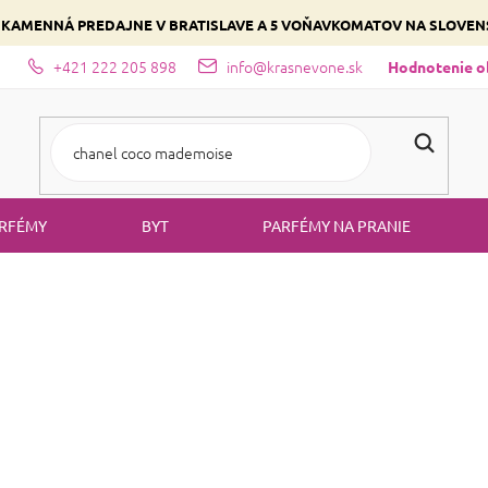
 KAMENNÁ PREDAJNE V BRATISLAVE A 5 VOŇAVKOMATOV NA SLOVE
+421 222 205 898
info@krasnevone.sk
dajne
Zloženie parfémov a druhy vôní
Vyberte si podľa domina
Hodnotenie 
RFÉMY
BYT
PARFÉMY NA PRANIE
stlivosť o telo
Intímna hygiena
INTÍMNA HYG
je značka skvelej prírodnej kozmetiky vyrobenej v Lotyšsku
Beauty Jar
rópy. Produkty sa pripravujú na základe najnovších vedeckých výs
a ďalšie prírodné zlož
prírodné esenciálne oleje a maslá,