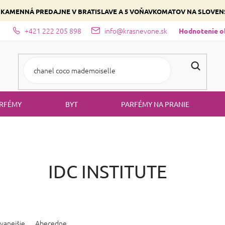
 KAMENNÁ PREDAJNE V BRATISLAVE A 5 VOŇAVKOMATOV NA SLOVE
+421 222 205 898
info@krasnevone.sk
dajne
Zloženie parfémov a druhy vôní
Vyberte si podľa domina
Hodnotenie 
RFÉMY
BYT
PARFÉMY NA PRANIE
e
IDC INSTITUTE
vanejšie
Abecedne