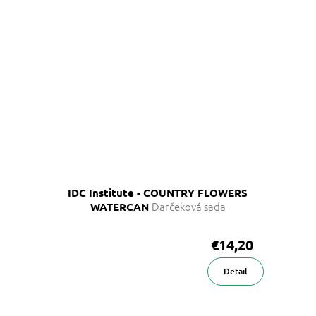
IDC Institute - COUNTRY FLOWERS
Darčeková sada
WATERCAN
€14,20
Detail