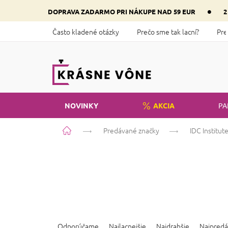
Prejsť
•
DOPRAVA ZADARMO PRI NÁKUPE NAD 59 EUR
2
na
obsah
Často kladené otázky
Prečo sme tak lacní?
Pre
NOVINKY
AKCIA
PA
Domov
Predávané značky
IDC Institut
R
a
Odporúčame
Najlacnejšie
Najdrahšie
Najpredá