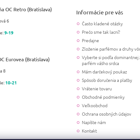
a OC Retro (Bratislava)
Informácie pre vás
vá 6
Často kladené otázky
Prečo sme tak lacní?
e:
9-19
Predajne
Zloženie parfémov a druhy vô
Vyberte si podľa dominantnej 
C Eurovea (Bratislava)
parfém vášho srdca
a 8
Mám darčekový poukaz
Spôsob doručenia a platby
Ne:
10-21
Vrátenie tovaru
Obchodné podmienky
Veľkoobchod
Ochrana osobných údajov
Napíšte nám
Kontakt