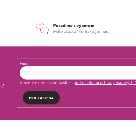
O
v
l
á
Poradíme s výberom
d
Máte otázku? Kontaktujte nás.
a
c
i
e
p
r
Email
v
k
y
Vložením e-mailu súhlasíte s
podmienkami ochrany osobných 
v
lu?
ý
p
PRIHLÁSIŤ SA
i
s
u