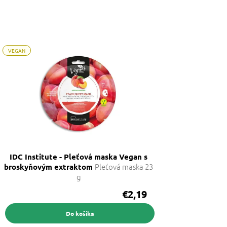
VEGAN
IDC Institute - Pleťová maska Vegan s
Pleťová maska 23
broskyňovým extraktom
g
€2,19
Do košíka