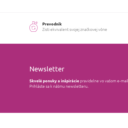
Prevodník
Zisti ekvivalent svojej značkovej vône
Newsletter
pravidelne vo vašom e‑mai
Skvelé ponuky a inšpirácie
Prihláste sa k nášmu newsletteru.
Z
á