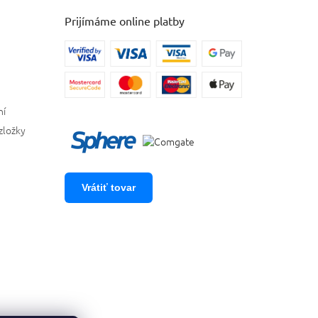
Prijímáme online platby
ní
zložky
Vrátiť tovar