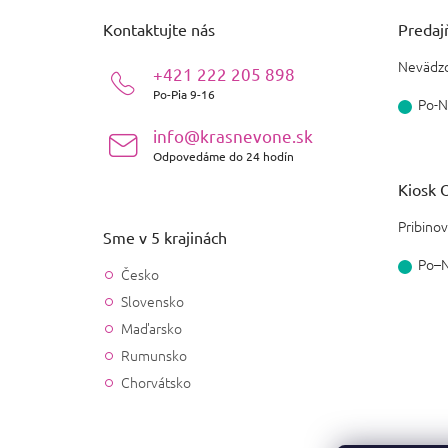
p
ä
Kontaktujte nás
Predajň
t
i
Nevädzo
+421 222 205 898
e
Po-Pia 9-16
Po-N
info@krasnevone.sk
Odpovedáme do 24 hodín
Kiosk O
Pribinov
Sme v 5 krajinách
Po–
Česko
Slovensko
Maďarsko
Rumunsko
Chorvátsko