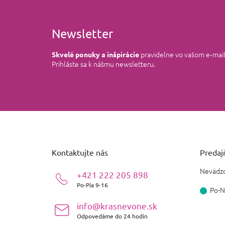
Newsletter
pravidelne vo vašom e‑mai
Skvelé ponuky a inšpirácie
Prihláste sa k nášmu newsletteru.
Z
á
p
ä
Kontaktujte nás
Predajň
t
i
Nevädzo
+421 222 205 898
e
Po-Pia 9-16
Po-N
info@krasnevone.sk
Odpovedáme do 24 hodín