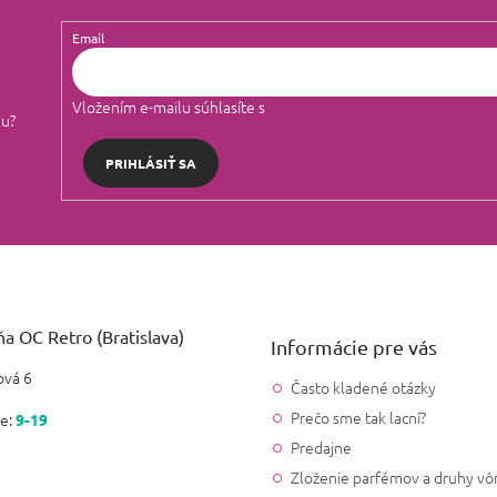
Email
Vložením e-mailu súhlasíte s
podmienkami ochrany osobných 
lu?
PRIHLÁSIŤ SA
a OC Retro (Bratislava)
Informácie pre vás
vá 6
Často kladené otázky
Prečo sme tak lacní?
e:
9-19
Predajne
Zloženie parfémov a druhy vô