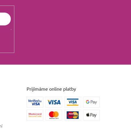
údajov
.
Prijímáme online platby
ní