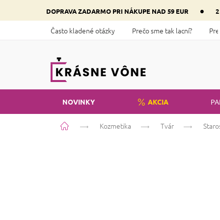
Prejsť
•
DOPRAVA ZADARMO PRI NÁKUPE NAD 59 EUR
2
na
obsah
Často kladené otázky
Prečo sme tak lacní?
Pre
NOVINKY
AKCIA
PA
Domov
Kozmetika
Tvár
Staro