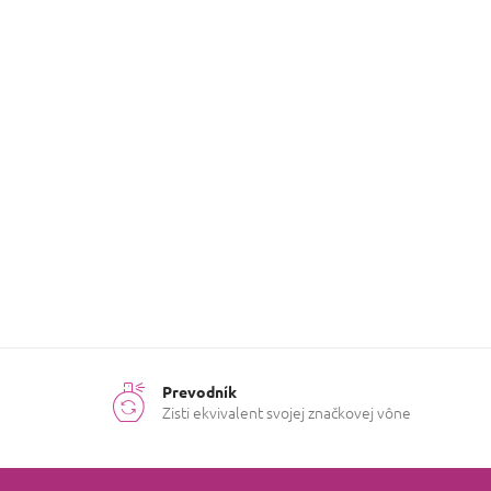
IDC Institute - Pleťová maska
Pleťová maska
Essentials s kokosom
€1,99
Do košíka
Prevodník
Zisti ekvivalent svojej značkovej vône