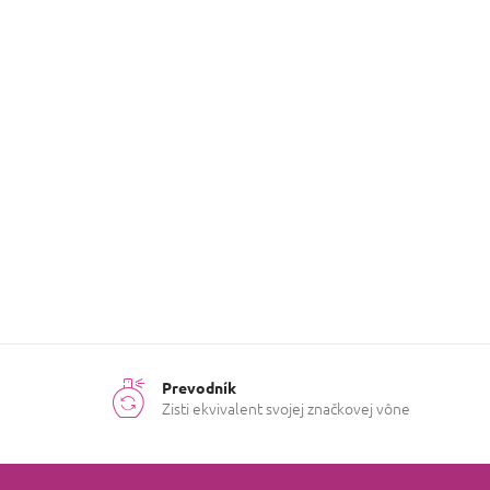
tetrametyl-4-metylénheptan-2-on, Isoeugenol.
Parfémy
Kategória
:
na
pranie
?
Ruža,
Dominantná
Kosatec,
ingrediencia
:
Pižmo
Prevodník
Zisti ekvivalent svojej značkovej vône