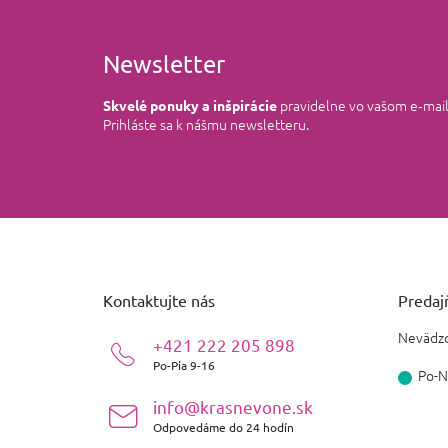
Newsletter
pravidelne vo vašom e‑mai
Skvelé ponuky a inšpirácie
Prihláste sa k nášmu newsletteru.
Z
á
p
ä
Kontaktujte nás
Predajň
t
i
Nevädzo
+421 222 205 898
e
Po-Pia 9-16
Po-N
info@krasnevone.sk
Odpovedáme do 24 hodín