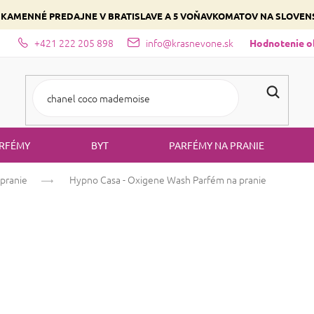
 KAMENNÉ PREDAJNE V BRATISLAVE A 5 VOŇAVKOMATOV NA SLOVE
+421 222 205 898
info@krasnevone.sk
dajne
Zloženie parfémov a druhy vôní
Vyberte si podľa domina
Hodnotenie 
RFÉMY
BYT
PARFÉMY NA PRANIE
pranie
Hypno Casa - Oxigene Wash
Parfém na pranie
Hypno Casa - O
pranie
Priemerné
Neohodnotené
Podrobnosti ho
hodnotenie
produktu
Talianska kvetinová h