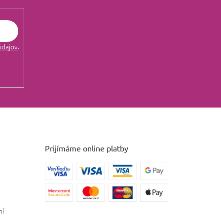
údajov
.
Prijímáme online platby
ní