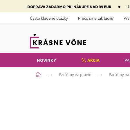
Prejsť
•
DOPRAVA ZADARMO PRI NÁKUPE NAD 39 EUR
2
na
obsah
Často kladené otázky
Prečo sme tak lacní?
Pre
NOVINKY
AKCIA
PA
Domov
Parfémy na pranie
Parfémy na 