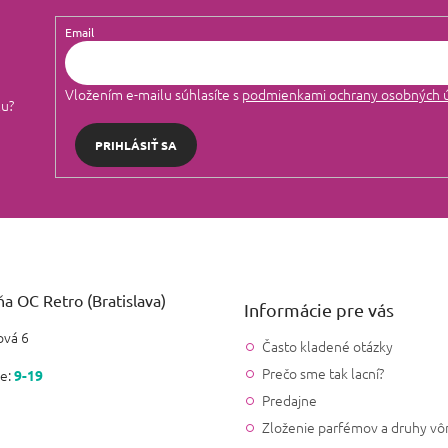
Email
Vložením e-mailu súhlasíte s
podmienkami ochrany osobných 
lu?
PRIHLÁSIŤ SA
a OC Retro (Bratislava)
Informácie pre vás
vá 6
Často kladené otázky
Prečo sme tak lacní?
e:
9-19
Predajne
Zloženie parfémov a druhy vô