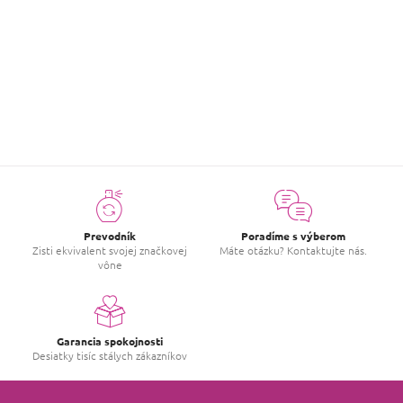
Hodnotenie tovaru
Buďte prvý, kto napíše príspevok k tejto položke.
PRIDAŤ HODNOTENIE
Prevodník
Poradíme s výberom
Zisti ekvivalent svojej značkovej
Máte otázku? Kontaktujte nás.
vône
Garancia spokojnosti
Desiatky tisíc stálych zákazníkov