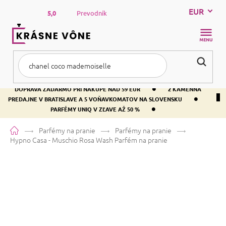
Prejsť
EUR
na
5,0
Prevodník
obsah
NÁKUP
KOŠÍK
•
DOPRAVA ZADARMO PRI NÁKUPE NAD 59 EUR
2 KAMENNÁ
•
PREDAJNE V BRATISLAVE A 5 VOŇAVKOMATOV NA SLOVENSKU
•
PARFÉMY UNIQ V ZĽAVE AŽ 50 %
Domov
Parfémy na pranie
Parfémy na pranie
Hypno Casa - Muschio Rosa Wash
Parfém na pranie
Hypno Casa - Muschio Rosa Wash
Parfém na pranie
Priemerné
Neohodnotené
Podrobnosti hodnotenia
Značka:
Hypno Casa
hodnotenie
produktu