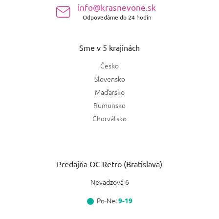
e
info@krasnevone.sk
Odpovedáme do 24 hodín
Sme v 5 krajinách
Česko
Slovensko
Maďarsko
Rumunsko
Chorvátsko
Predajňa OC Retro (Bratislava)
Nevädzová 6
Po-Ne:
9-19