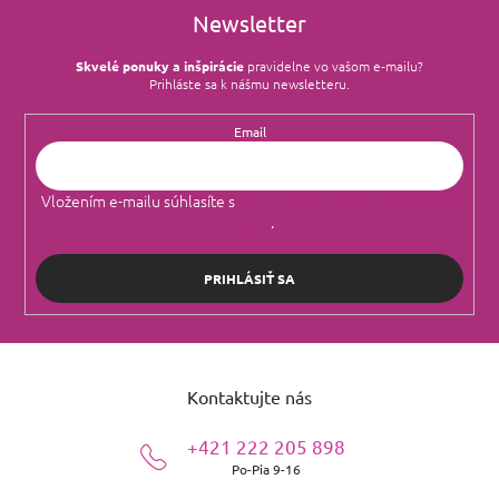
Newsletter
Skvelé ponuky a inšpirácie
pravidelne vo vašom e‑mailu?
Prihláste sa k nášmu newsletteru.
Email
Vložením e-mailu súhlasíte s
podmienkami ochrany osobných
údajov
.
PRIHLÁSIŤ SA
Z
á
Kontaktujte nás
p
ä
+421 222 205 898
t
Po-Pia 9-16
i