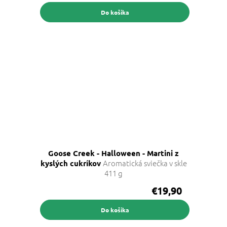
Do košíka
Goose Creek - Halloween - Martini z
Aromatická sviečka v skle
kyslých cukríkov
411 g
€19,90
Do košíka