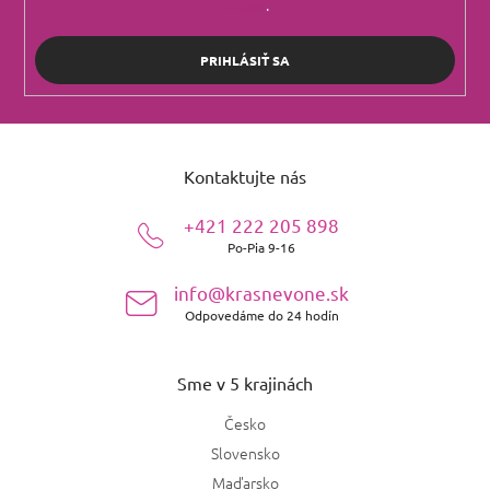
údajov
.
PRIHLÁSIŤ SA
Z
á
Kontaktujte nás
p
ä
+421 222 205 898
t
Po-Pia 9-16
i
e
info@krasnevone.sk
Odpovedáme do 24 hodín
Sme v 5 krajinách
Česko
Slovensko
Maďarsko