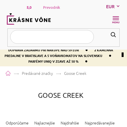
Prejsť
EUR
na
5,0
Prevodník
obsah
NÁKUP
KOŠÍK
•
DOPRAVA ZADARMO PRI NÁKUPE NAD 59 EUR
2 KAMENNÁ
•
PREDAJNE V BRATISLAVE A 5 VOŇAVKOMATOV NA SLOVENSKU
•
PARFÉMY UNIQ V ZĽAVE AŽ 50 %
Domov
Predávané značky
Goose Creek
GOOSE CREEK
R
a
Odporúčame
Najlacnejšie
Najdrahšie
Najpredávanejšie