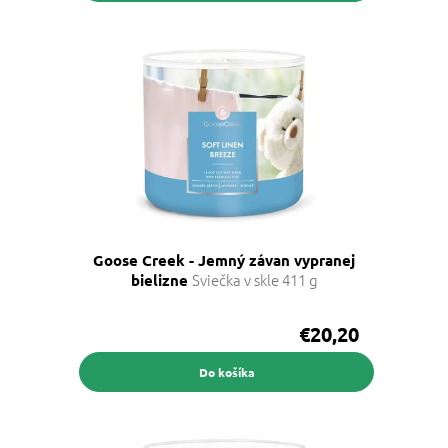
Goose Creek - Jemný závan vypranej
Sviečka v skle 411 g
bielizne
€20,20
Do košíka