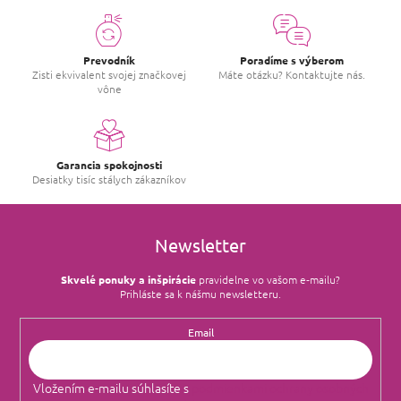
c
a
i
n
i
e
e
p
Prevodník
Poradíme s výberom
r
Zisti ekvivalent svojej značkovej
Máte otázku? Kontaktujte nás.
vône
v
k
y
v
ý
Garancia spokojnosti
p
Desiatky tisíc stálych zákazníkov
i
s
u
Newsletter
Skvelé ponuky a inšpirácie
pravidelne vo vašom e‑mailu?
Prihláste sa k nášmu newsletteru.
Email
Vložením e-mailu súhlasíte s
podmienkami ochrany osobných