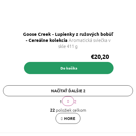
Goose Creek - Lupienky z ružových bobúľ
Aromatická sviečka v
- Cereálne kolekcia
skle 411 g
€20,20
Do košíka
NAČÍTAŤ ĎALŠIE 2
S
2
1
t
O
r
položiek celkom
22
v
á
l
HORE
n
á
k
d
o
a
v