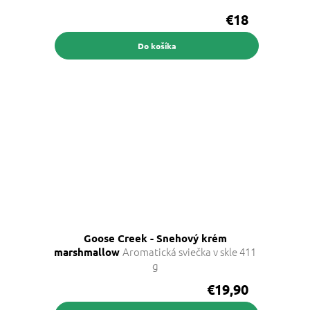
€18
Do košíka
Goose Creek - Snehový krém
Aromatická sviečka v skle 411
marshmallow
g
€19,90