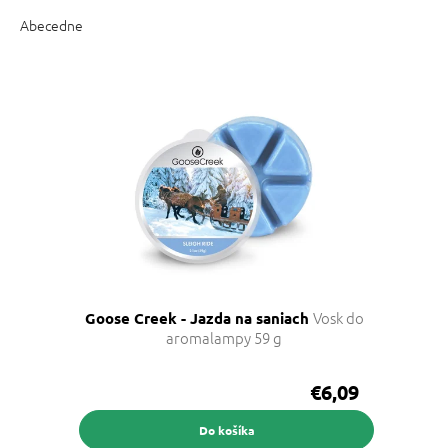
d
e
Abecedne
n
i
V
e
ý
p
p
r
i
o
s
d
p
u
r
k
o
t
d
o
u
v
k
Vosk do
Goose Creek - Jazda na saniach
t
aromalampy 59 g
o
v
€6,09
Do košíka