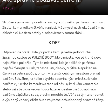
7.2.2023
Stručne a jasne vám poradíme, ako vyťažiť z vášho parfumu maximum.
Zistite, kam a koľkokrát vôňu naniesť. Má zmysel nastriekať parfém na
oblečenie? Na tieto otázky si odpovieme v tomto článku.
KDE?
Odpoveď na otázku kde, prípadne kam, je veľmi jednoduchá.
Správnou cestou sú PULZNÉ BODY. Ide o miesta, kde sú krvné cievy
najbližšie k pokožke. Týmito miestami, kde je aplikácia parfému
najefektívnejšia sú krk, zápästie, uši, členky, či lýtka. Napríklad na
členky sa veľmi zabúda, pritom v lete sú ideálnym miestom pre váš
parfém. Schválne, na koľko z týchto spomínaných miest striekate
parfém vy? Jedna kamarátska rada od nás - aj keď vám kamarátka
alebo vaša babička kedysi hovorili, že je ideálne trieť po aplikácii
parfému zápästia o seba, prosím, nerobte to. Vôňa sa tým znehodnotí
a výsledný voňavý efekt bude zbytočne ochudobnený o vrchné tóny.