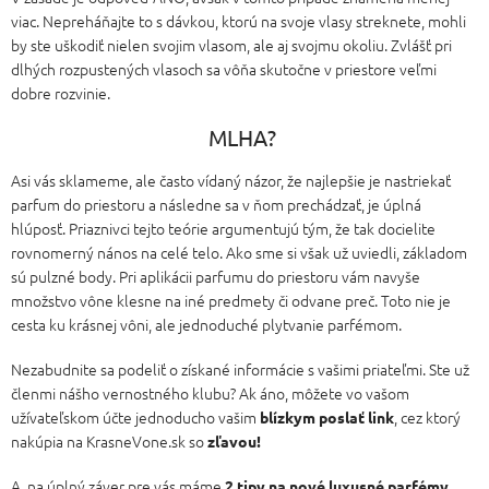
viac. Nepreháňajte to s dávkou, ktorú na svoje vlasy streknete, mohli
by ste uškodiť nielen svojim vlasom, ale aj svojmu okoliu. Zvlášť pri
dlhých rozpustených vlasoch sa vôňa skutočne v priestore veľmi
dobre rozvinie.
MLHA?
Asi vás sklameme, ale často vídaný názor, že najlepšie je nastriekať
parfum do priestoru a následne sa v ňom prechádzať, je úplná
hlúposť. Priaznivci tejto teórie argumentujú tým, že tak docielite
rovnomerný nános na celé telo. Ako sme si však už uviedli, základom
sú pulzné body. Pri aplikácii parfumu do priestoru vám navyše
množstvo vône klesne na iné predmety či odvane preč. Toto nie je
cesta ku krásnej vôni, ale jednoduché plytvanie parfémom.
Nezabudnite sa podeliť o získané informácie s vašimi priateľmi. Ste už
členmi nášho vernostného klubu? Ak áno, môžete vo vašom
užívateľskom účte jednoducho vašim
, cez ktorý
blízkym poslať link
nakúpia na KrasneVone.sk so
zľavou!
A na úplný záver pre vás máme
,
2 tipy na nové luxusné parfémy