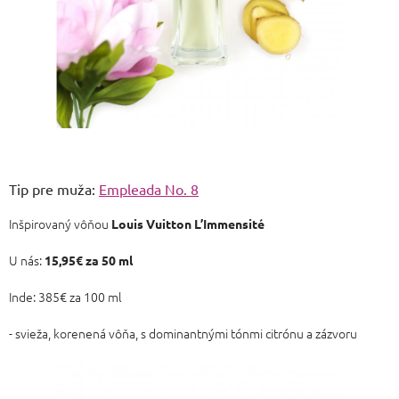
Tip pre muža:
Empleada No. 8
Inšpirovaný vôňou
Louis Vuitton L’Immensité
U nás:
15,95
€
za 50 ml
Inde: 385€ za 100 ml
- svieža, korenená vôňa, s dominantnými tónmi citrónu a zázvoru