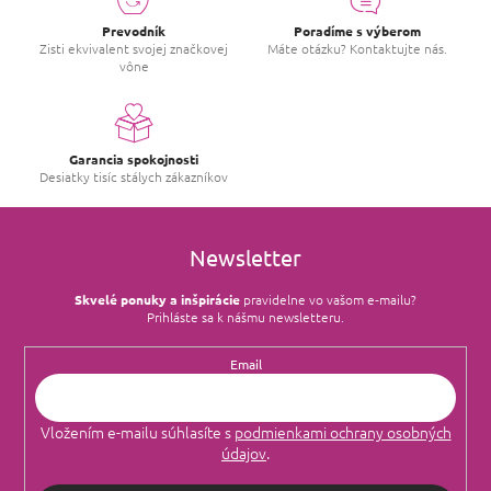
Prevodník
Poradíme s výberom
Zisti ekvivalent svojej značkovej
Máte otázku? Kontaktujte nás.
vône
Garancia spokojnosti
Desiatky tisíc stálych zákazníkov
Newsletter
Skvelé ponuky a inšpirácie
pravidelne vo vašom e‑mailu?
Prihláste sa k nášmu newsletteru.
Email
Vložením e-mailu súhlasíte s
podmienkami ochrany osobných
údajov
.