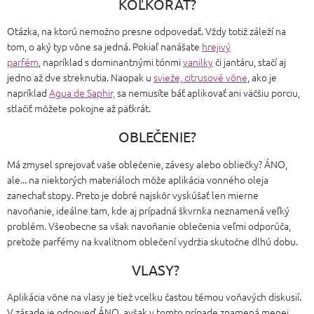
KOĽKORÁT?
Otázka, na ktorú nemožno presne odpovedať. Vždy totiž záleží na
tom, o aký typ vône sa jedná. Pokiaľ nanášate
hrejivý
parfém
, napríklad s dominantnými tónmi
vanilky
či jantáru, stačí aj
jedno až dve streknutia. Naopak u
svieže, citrusové vône
, ako je
napríklad
Agua de Saphir,
sa nemusíte báť aplikovať ani väčšiu porciu,
stlačiť môžete pokojne až päťkrát.
OBLEČENIE?
Má zmysel sprejovať vaše oblečenie, závesy alebo obliečky? ÁNO,
ale... na niektorých materiáloch môže aplikácia vonného oleja
zanechať stopy. Preto je dobré najskôr vyskúšať len mierne
navoňanie, ideálne tam, kde aj prípadná škvrnka neznamená veľký
problém. Všeobecne sa však navoňanie oblečenia veľmi odporúča,
pretože parfémy na kvalitnom oblečení vydržia skutočne dlhú dobu.
VLASY?
Aplikácia vône na vlasy je tiež vcelku častou témou voňavých diskusií.
V zásade je odpoveď ÁNO, avšak v tomto prípade znamená menej