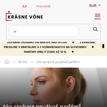
Prejsť
EUR
na
5,0
Prevodník
obsah
NÁKUP
KOŠÍK
•
DOPRAVA ZADARMO PRI NÁKUPE NAD 39 EUR
2 KAMENNÉ
•
PREDAJNE V BRATISLAVE A 5 VOŇAVKOMATOV NA SLOVENSKU
•
PARFÉMY UNIQ V ZĽAVE AŽ 50 %
Domov
BLOG
Ako správne používať parfém?
Ako správne používať parfém?