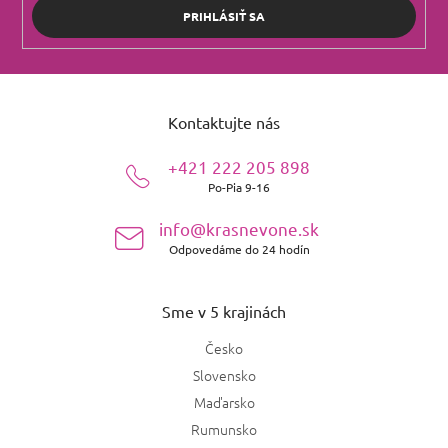
PRIHLÁSIŤ SA
Z
á
Kontaktujte nás
p
ä
+421 222 205 898
t
Po-Pia 9-16
i
e
info@krasnevone.sk
Odpovedáme do 24 hodín
Sme v 5 krajinách
Česko
Slovensko
Maďarsko
Rumunsko