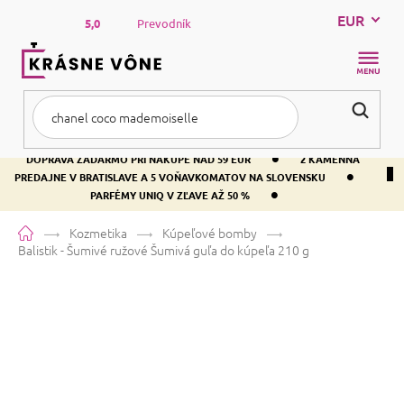
Prejsť
EUR
na
5,0
Prevodník
obsah
NÁKUP
KOŠÍK
•
DOPRAVA ZADARMO PRI NÁKUPE NAD 59 EUR
2 KAMENNÁ
•
PREDAJNE V BRATISLAVE A 5 VOŇAVKOMATOV NA SLOVENSKU
•
PARFÉMY UNIQ V ZĽAVE AŽ 50 %
Domov
Kozmetika
Kúpeľové bomby
Balistik - Šumivé ružové
Šumivá guľa do kúpeľa 210 g
Balistik - Šumivé ružové
Šumivá
guľa do kúpeľa 210 g
Priemerné
Neohodnotené
Podrobnosti hodnotenia
hodnotenie
Značka:
Bomb Cosmetics
produktu