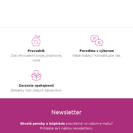
Prevodník
Poradíme s výberom
Zisti ekvivalent svojej značkovej
Máte otázku? Kontaktujte nás.
vône
Garancia spokojnosti
Desiatky tisíc stálych zákazníkov
Newsletter
Skvelé ponuky a inšpirácie
pravidelne vo vašom e‑mailu?
Prihláste sa k nášmu newsletteru.