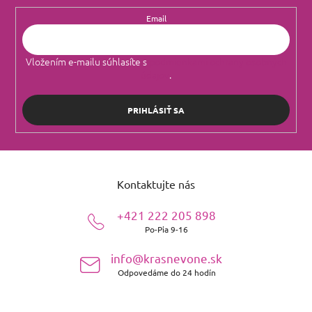
Email
Vložením e-mailu súhlasíte s
podmienkami ochrany osobných
údajov
.
PRIHLÁSIŤ SA
Z
á
Kontaktujte nás
p
ä
+421 222 205 898
t
Po-Pia 9-16
i
e
info@krasnevone.sk
Odpovedáme do 24 hodín