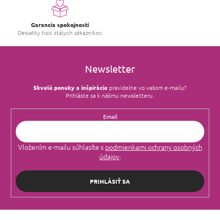
r
v
k
Garancia spokojnosti
y
Desiatky tisíc stálych zákazníkov
v
ý
p
i
Newsletter
s
u
Skvelé ponuky a inšpirácie
pravidelne vo vašom e‑mailu?
Prihláste sa k nášmu newsletteru.
Email
Vložením e-mailu súhlasíte s
podmienkami ochrany osobných
údajov
.
PRIHLÁSIŤ SA
Z