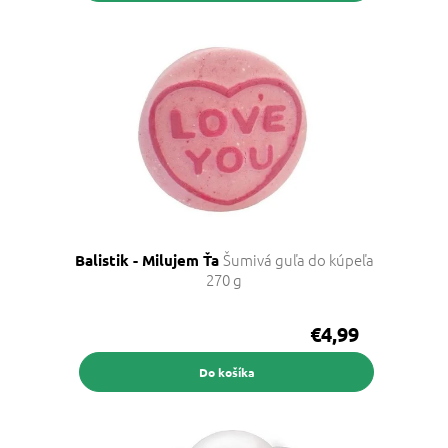
Šumivá guľa do kúpeľa
Balistik - Milujem Ťa
270 g
€4,99
Do košíka