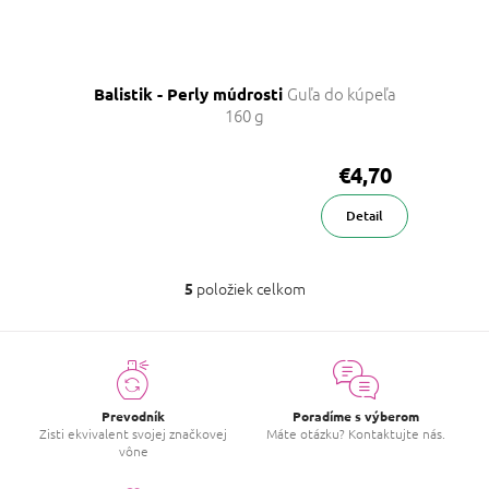
Guľa do kúpeľa
Balistik - Perly múdrosti
160 g
€4,70
Detail
položiek celkom
5
O
v
l
á
d
a
c
Prevodník
Poradíme s výberom
i
Zisti ekvivalent svojej značkovej
Máte otázku? Kontaktujte nás.
vône
e
p