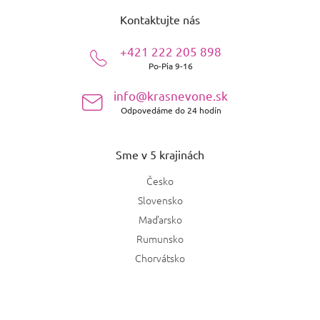
á
Kontaktujte nás
p
ä
+421 222 205 898
t
Po-Pia 9-16
i
e
info@krasnevone.sk
Odpovedáme do 24 hodín
Sme v 5 krajinách
Česko
Slovensko
Maďarsko
Rumunsko
Chorvátsko