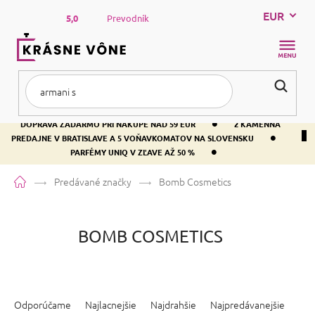
Prejsť
EUR
na
5,0
Prevodník
obsah
NÁKUP
KOŠÍK
•
DOPRAVA ZADARMO PRI NÁKUPE NAD 59 EUR
2 KAMENNÁ
•
PREDAJNE V BRATISLAVE A 5 VOŇAVKOMATOV NA SLOVENSKU
•
PARFÉMY UNIQ V ZĽAVE AŽ 50 %
Domov
Predávané značky
Bomb Cosmetics
BOMB COSMETICS
R
a
Odporúčame
Najlacnejšie
Najdrahšie
Najpredávanejšie