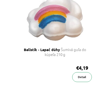
Šumivá guľa do
Balistik - Lapač dúhy
kúpeľa 210 g
€4,19
Detail