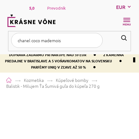
Prejsť
EUR
na
5,0
Prevodník
obsah
NÁKUP
KOŠÍK
•
DOPRAVA ZADARMO PRI NÁKUPE NAD 59 EUR
2 KAMENNÁ
•
PREDAJNE V BRATISLAVE A 5 VOŇAVKOMATOV NA SLOVENSKU
•
PARFÉMY UNIQ V ZĽAVE AŽ 50 %
Domov
Kozmetika
Kúpeľové bomby
Balistik - Milujem Ťa
Šumivá guľa do kúpeľa 270 g
Balistik - Milujem Ťa
Šumivá guľa
do kúpeľa 270 g
Priemerné
Neohodnotené
Podrobnosti hodnotenia
hodnotenie
Značka:
Bomb Cosmetics
produktu