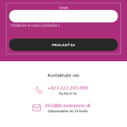
Email
Vložením e-mailu súhlasíte s
podmienkami ochrany osobných
údajov
.
PRIHLÁSIŤ SA
Z
á
Kontaktujte nás
p
ä
+421 222 205 898
t
Po-Pia 9-16
i
e
info@krasnevone.sk
Odpovedáme do 24 hodín