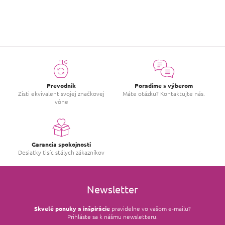
Prevodník
Poradíme s výberom
Zisti ekvivalent svojej značkovej
Máte otázku? Kontaktujte nás.
vône
Garancia spokojnosti
Desiatky tisíc stálych zákazníkov
Newsletter
Skvelé ponuky a inšpirácie
pravidelne vo vašom e‑mailu?
Prihláste sa k nášmu newsletteru.