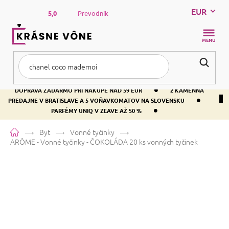
Prejsť
EUR
na
5,0
Prevodník
obsah
NÁKUP
KOŠÍK
•
DOPRAVA ZADARMO PRI NÁKUPE NAD 59 EUR
2 KAMENNÁ
•
PREDAJNE V BRATISLAVE A 5 VOŇAVKOMATOV NA SLOVENSKU
•
PARFÉMY UNIQ V ZĽAVE AŽ 50 %
Domov
Byt
Vonné tyčinky
ARÔME - Vonné tyčinky - ČOKOLÁDA
20 ks vonných tyčinek
ARÔME - Vonné tyčinky -
ČOKOLÁDA
20 ks vonných tyčinek
Priemerné
Neohodnotené
Podrobnosti hodnotenia
Značka:
ARÔME
hodnotenie
produktu