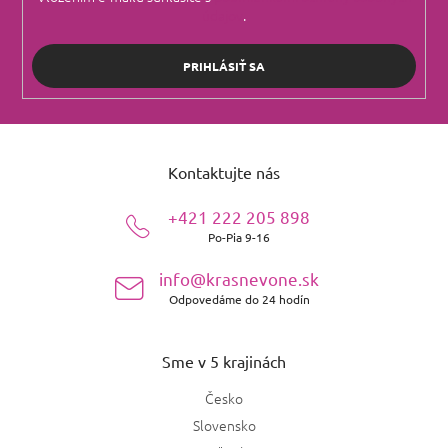
údajov
.
PRIHLÁSIŤ SA
Z
á
Kontaktujte nás
p
ä
+421 222 205 898
t
Po-Pia 9-16
i
e
info@krasnevone.sk
Odpovedáme do 24 hodín
Sme v 5 krajinách
Česko
Slovensko