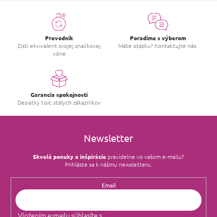
Prevodník
Poradíme s výberom
Zisti ekvivalent svojej značkovej
Máte otázku? Kontaktujte nás.
vône
Garancia spokojnosti
Desiatky tisíc stálych zákazníkov
Newsletter
Skvelé ponuky a inšpirácie
pravidelne vo vašom e‑mailu?
Prihláste sa k nášmu newsletteru.
Email
Vložením e-mailu súhlasíte s
podmienkami ochrany osobných