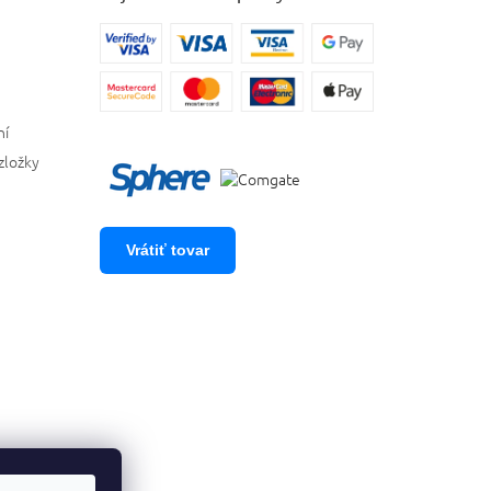
ní
zložky
Vrátiť tovar