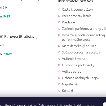
Informácie pre vás
vá 6
Často kladené otázky
Prečo sme tak lacní?
e:
9-19
Predajne
Zloženie parfémov a druhy vô
Vyberte si podľa dominantnej 
C Eurovea (Bratislava)
parfém vášho srdca
a 8
Mám darčekový poukaz
Spôsob doručenia a platby
Ne:
10-21
Vrátenie tovaru
Obchodné podmienky
Veľkoobchod
Ochrana osobných údajov
Napíšte nám
Kontakt
oužíva súbory Cookie. Ďalším prechádzaním tohto webu