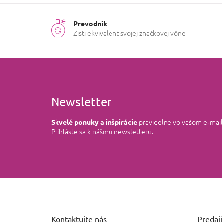
Prevodník
Zisti ekvivalent svojej značkovej vône
Newsletter
pravidelne vo vašom e‑mai
Skvelé ponuky a inšpirácie
Prihláste sa k nášmu newsletteru.
Z
á
p
ä
Kontaktujte nás
Predajň