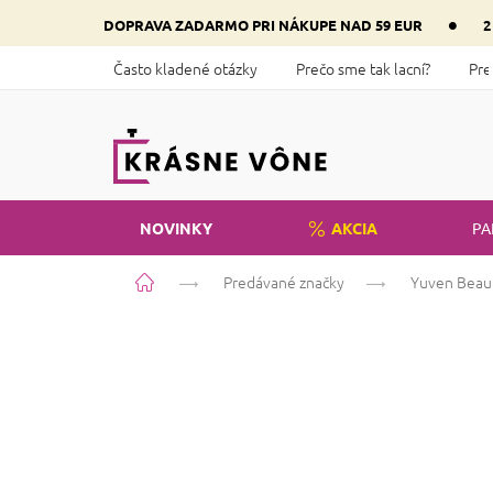
Prejsť
•
DOPRAVA ZADARMO PRI NÁKUPE NAD 59 EUR
2
na
obsah
Často kladené otázky
Prečo sme tak lacní?
Pre
NOVINKY
AKCIA
PA
Domov
Predávané značky
Yuven Beau