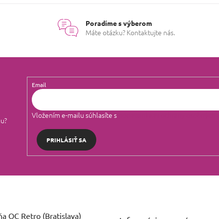
Poradíme s výberom
Máte otázku? Kontaktujte nás.
Email
Vložením e-mailu súhlasíte s
podmienkami ochrany osobných 
lu?
PRIHLÁSIŤ SA
a OC Retro (Bratislava)