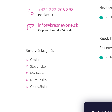
t
i
Nevädzo
+421 222 205 898
e
Po-Pia 9-16
Po-N
info@krasnevone.sk
Odpovedáme do 24 hodín
Kiosk O
Pribinov
Sme v 5 krajinách
Po–
Česko
Slovensko
Maďarsko
Rumunsko
Chorvátsko
Tento web p