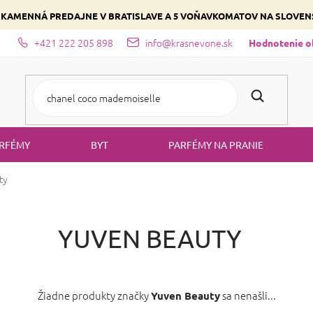
 KAMENNÁ PREDAJNE V BRATISLAVE A 5 VOŇAVKOMATOV NA SLOVE
+421 222 205 898
info@krasnevone.sk
dajne
Zloženie parfémov a druhy vôní
Vyberte si podľa domina
Hodnotenie 
RFÉMY
BYT
PARFÉMY NA PRANIE
ty
YUVEN BEAUTY
Žiadne produkty značky
sa nenašli...
Yuven Beauty