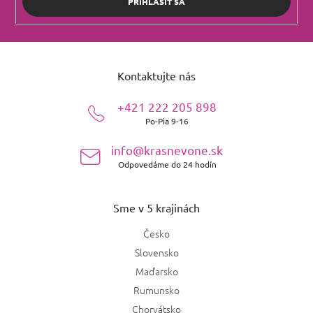
PRIHLÁSIŤ SA
Z
á
Kontaktujte nás
p
ä
+421 222 205 898
t
Po-Pia 9-16
i
e
info@krasnevone.sk
Odpovedáme do 24 hodín
Sme v 5 krajinách
Česko
Slovensko
Maďarsko
Rumunsko
Chorvátsko