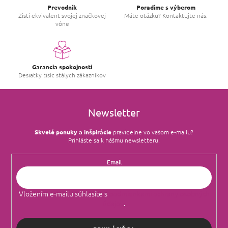
Prevodník
Poradíme s výberom
Zisti ekvivalent svojej značkovej
Máte otázku? Kontaktujte nás.
vône
Garancia spokojnosti
Desiatky tisíc stálych zákazníkov
Newsletter
Skvelé ponuky a inšpirácie
pravidelne vo vašom e‑mailu?
Prihláste sa k nášmu newsletteru.
Email
Vložením e-mailu súhlasíte s
podmienkami ochrany osobných
údajov
.