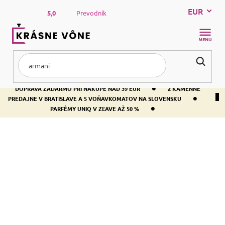
Prejsť
EUR
na
5,0
Prevodník
obsah
NÁKUP
KOŠÍK
•
DOPRAVA ZADARMO PRI NÁKUPE NAD 39 EUR
2 KAMENNÉ
•
PREDAJNE V BRATISLAVE A 5 VOŇAVKOMATOV NA SLOVENSKU
•
PARFÉMY UNIQ V ZĽAVE AŽ 50 %
Domov
Byt
Vonné sáčky
VONNÉ SÁČKY
Produkty ešte len pripravujeme.