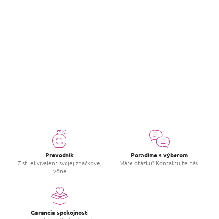
Môžete sa ale pozrieť na ostatné kategórie.
SPÄŤ DO OBCHODU
Prevodník
Poradíme s výberom
Zisti ekvivalent svojej značkovej
Máte otázku? Kontaktujte nás.
vône
Garancia spokojnosti