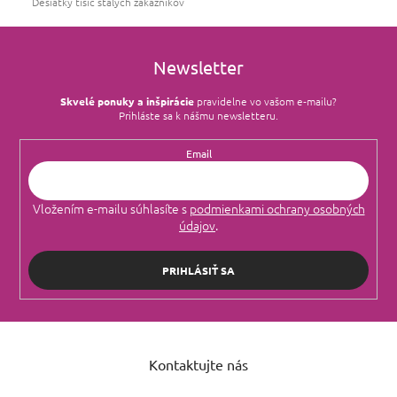
Desiatky tisíc stálych zákazníkov
Newsletter
Skvelé ponuky a inšpirácie
pravidelne vo vašom e‑mailu?
Prihláste sa k nášmu newsletteru.
Email
Vložením e-mailu súhlasíte s
podmienkami ochrany osobných
údajov
.
PRIHLÁSIŤ SA
Z
á
Kontaktujte nás
p
ä