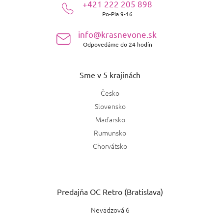
+421 222 205 898
t
Po-Pia 9-16
i
e
info@krasnevone.sk
Odpovedáme do 24 hodín
Sme v 5 krajinách
Česko
Slovensko
Maďarsko
Rumunsko
Chorvátsko
Predajňa OC Retro (Bratislava)
Nevädzová 6