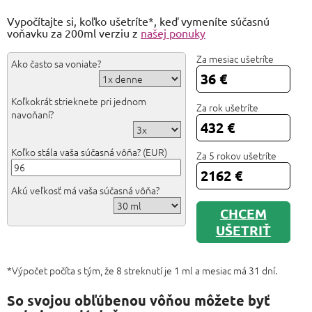
Vypočítajte si, koľko ušetríte*, keď vymeníte súčasnú
voňavku za 200ml verziu z
našej ponuky
Za mesiac ušetríte
Ako často sa voniate?
Koľkokrát strieknete pri jednom
Za rok ušetríte
navoňaní?
Koľko stála vaša súčasná vôňa? (EUR)
Za 5 rokov ušetríte
Akú veľkosť má vaša súčasná vôňa?
CHCEM
UŠETRIŤ
*Výpočet počíta s tým, že 8 streknutí je 1 ml a mesiac má 31 dní.
So svojou obľúbenou vôňou môžete byť