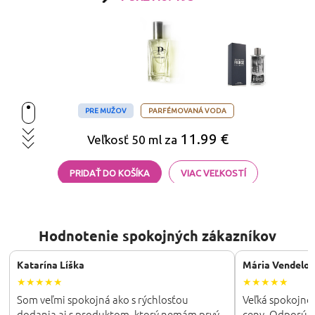
Hodnotenie spokojných zákazníkov
Katarína Líška
Mária Vendelo
★★★★★
★★★★★
Som veľmi spokojná ako s rýchlosťou
Veľká spokojnos
dodania aj s produktom, ktorý nemám prvý
ceny. Odporú