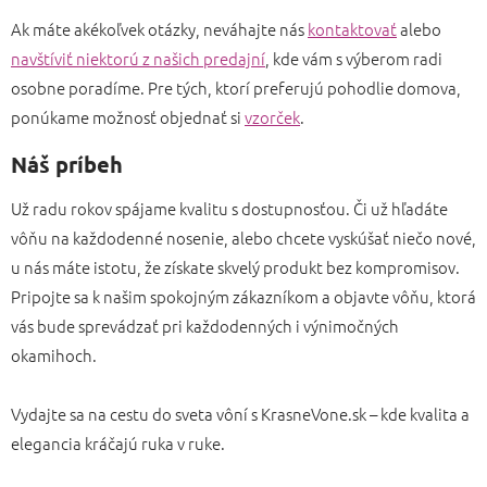
Ak máte akékoľvek otázky, neváhajte nás
kontaktovať
alebo
navštíviť niektorú z našich predajní
, kde vám s výberom radi
osobne poradíme. Pre tých, ktorí preferujú pohodlie domova,
ponúkame možnosť objednať si
vzorček
.
Náš príbeh
Už radu rokov spájame kvalitu s dostupnosťou. Či už hľadáte
vôňu na každodenné nosenie, alebo chcete vyskúšať niečo nové,
u nás máte istotu, že získate skvelý produkt bez kompromisov.
Pripojte sa k našim spokojným zákazníkom a objavte vôňu, ktorá
vás bude sprevádzať pri každodenných i výnimočných
okamihoch.
Vydajte sa na cestu do sveta vôní s KrasneVone.sk – kde kvalita a
elegancia kráčajú ruka v ruke.