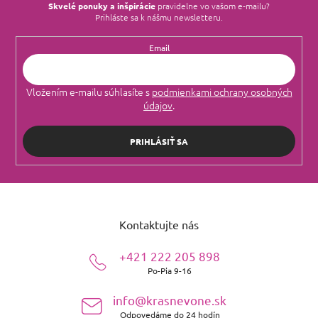
Skvelé ponuky a inšpirácie
pravidelne vo vašom e‑mailu?
Prihláste sa k nášmu newsletteru.
Email
Vložením e-mailu súhlasíte s
podmienkami ochrany osobných
údajov
.
PRIHLÁSIŤ SA
Z
á
p
Kontaktujte nás
ä
t
+421 222 205 898
i
Po-Pia 9-16
e
info@krasnevone.sk
Odpovedáme do 24 hodín