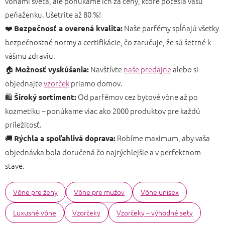
vôňami sveta, ale ponúkame ich za ceny, ktoré potešia vašu
peňaženku. Ušetrite až 80 %!
❤️
Naše parfémy spĺňajú všetky
Bezpečnosť a overená kvalita:
bezpečnostné normy a certifikácie, čo zaručuje, že sú šetrné k
vášmu zdraviu.
🏠
Navštívte
naše predajne
alebo si
Možnosť vyskúšania:
objednajte
vzorček
priamo domov.
🛍️
Od parfémov cez bytové vône až po
Široký sortiment:
kozmetiku – ponúkame viac ako 2000 produktov pre každú
príležitosť.
🚚
Robíme maximum, aby vaša
Rýchla a spoľahlivá doprava:
objednávka bola doručená čo najrýchlejšie a v perfektnom
stave.
Vône pre ženy
Vône pre mužov
Vône unisex
Luxusné vône
Vzorčeky
Vzorčeky – výhodné sety