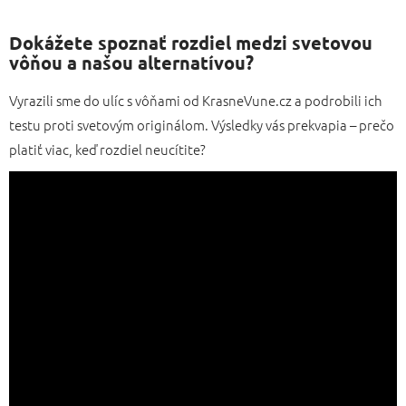
Dokážete spoznať rozdiel medzi svetovou
vôňou a našou alternatívou?
Vyrazili sme do ulíc s vôňami od KrasneVune.cz a podrobili ich
testu proti svetovým originálom. Výsledky vás prekvapia – prečo
platiť viac, keď rozdiel neucítite?