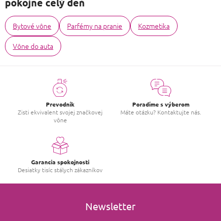
pokojne celý deň
Bytové vône
Parfémy na pranie
Kozmetika
Vône do auta
Prevodník
Poradíme s výberom
Zisti ekvivalent svojej značkovej
Máte otázku? Kontaktujte nás.
vône
Garancia spokojnosti
Desiatky tisíc stálych zákazníkov
Newsletter