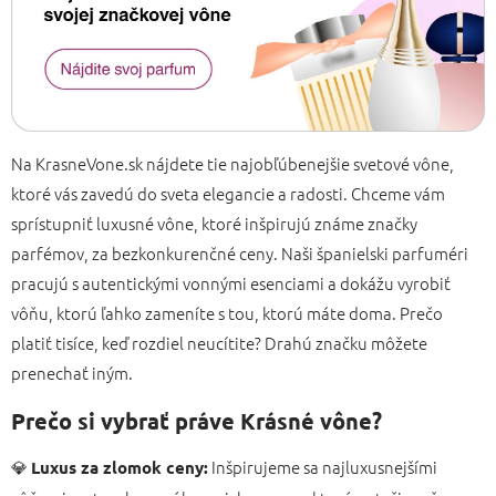
Na KrasneVone.sk nájdete tie najobľúbenejšie svetové vône,
ktoré vás zavedú do sveta elegancie a radosti. Chceme vám
sprístupniť luxusné vône, ktoré inšpirujú známe značky
parfémov, za bezkonkurenčné ceny. Naši španielski parfuméri
pracujú s autentickými vonnými esenciami a dokážu vyrobiť
vôňu, ktorú ľahko zameníte s tou, ktorú máte doma. Prečo
platiť tisíce, keď rozdiel neucítite? Drahú značku môžete
prenechať iným.
Prečo si vybrať práve Krásné vône?
💎
Inšpirujeme sa najluxusnejšími
Luxus za zlomok ceny: