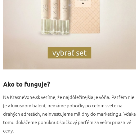
Ako to funguje?
Na KrasneVone.sk veríme, že najdôležitejšia je vôňa. Parfém nie
je v luxusnom balení, nemáme pobočky po celom svete na
drahých adresách, neinvestujeme milióny do marketingu. Vďaka
tomu dokážeme ponúknuť špičkový parfém za veľmi priaznivé
ceny.