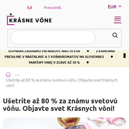
Prejsť
EUR
na
5,0
Prevodník
obsah
NÁKUP
KOŠÍK
•
DOPRAVA ZADARMO PRI NÁKUPE NAD 59 EUR
2 KAMENNÁ
•
PREDAJNE V BRATISLAVE A 5 VOŇAVKOMATOV NA SLOVENSKU
•
PARFÉMY UNIQ V ZĽAVE AŽ 50 %
Domov
Ušetrite až 80 % za známu svetovú vôňu. Objavte svet Krásnych
vôní!
Ušetrite až 80 % za známu svetovú
vôňu. Objavte svet Krásnych vôní!