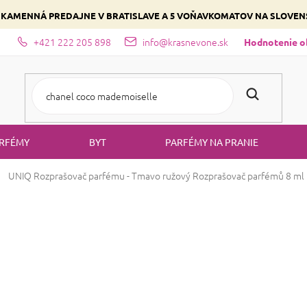
 KAMENNÁ PREDAJNE V BRATISLAVE A 5 VOŇAVKOMATOV NA SLOVE
+421 222 205 898
info@krasnevone.sk
dajne
Zloženie parfémov a druhy vôní
Vyberte si podľa domina
Hodnotenie 
RFÉMY
BYT
PARFÉMY NA PRANIE
UNIQ Rozprašovač parfému - Tmavo ružový
Rozprašovač parfémů 8 ml
UNIQ Rozprašov
Rozprašovač par
ZĽAVA 33 %
UNIQÁTNA
CENA
Značka:
UNIQ