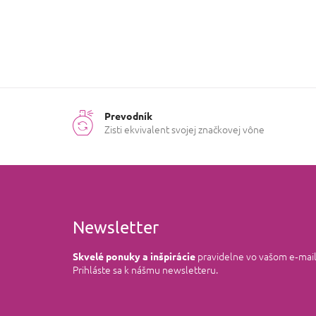
Prevodník
Zisti ekvivalent svojej značkovej vône
Newsletter
pravidelne vo vašom e‑mai
Skvelé ponuky a inšpirácie
Prihláste sa k nášmu newsletteru.