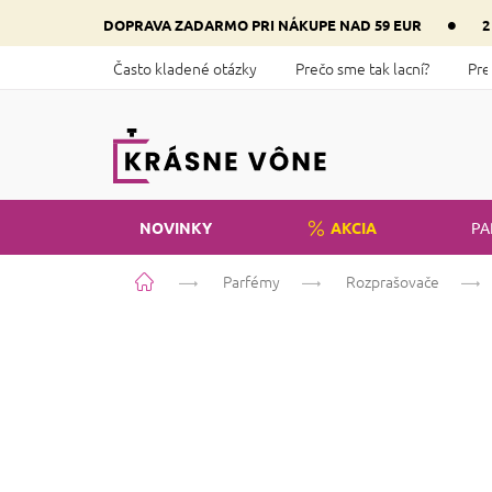
Prejsť
•
DOPRAVA ZADARMO PRI NÁKUPE NAD 59 EUR
2
na
obsah
Často kladené otázky
Prečo sme tak lacní?
Pre
NOVINKY
AKCIA
PA
Domov
Parfémy
Rozprašovače