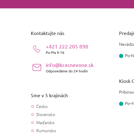
Z
á
p
ä
Kontaktujte nás
Predajň
t
i
Nevädzo
+421 222 205 898
e
Po-Pia 9-16
Po-N
info@krasnevone.sk
Odpovedáme do 24 hodín
Kiosk O
Pribinov
Sme v 5 krajinách
Po–
Česko
Slovensko
Maďarsko
Rumunsko