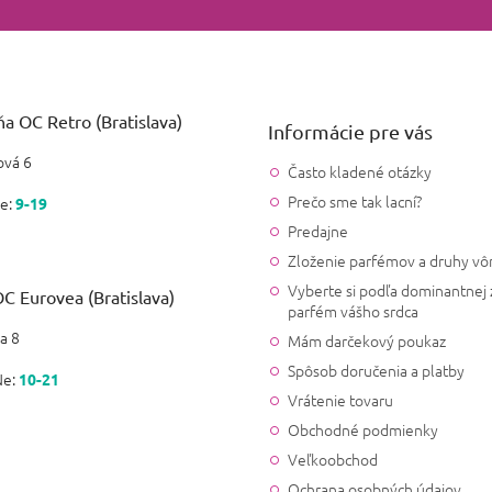
a OC Retro (Bratislava)
Informácie pre vás
vá 6
Často kladené otázky
Prečo sme tak lacní?
e:
9-19
Predajne
Zloženie parfémov a druhy vô
Vyberte si podľa dominantnej 
C Eurovea (Bratislava)
parfém vášho srdca
a 8
Mám darčekový poukaz
Spôsob doručenia a platby
Ne:
10-21
Vrátenie tovaru
Obchodné podmienky
Veľkoobchod
Ochrana osobných údajov