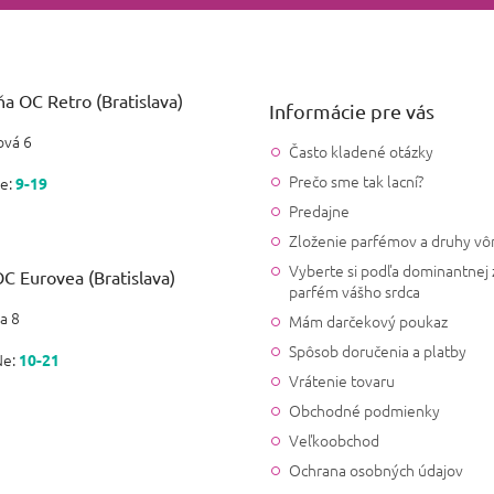
a OC Retro (Bratislava)
Informácie pre vás
vá 6
Často kladené otázky
Prečo sme tak lacní?
e:
9-19
Predajne
Zloženie parfémov a druhy vô
Vyberte si podľa dominantnej 
C Eurovea (Bratislava)
parfém vášho srdca
a 8
Mám darčekový poukaz
Spôsob doručenia a platby
Ne:
10-21
Vrátenie tovaru
Obchodné podmienky
Veľkoobchod
Ochrana osobných údajov