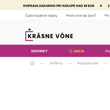
Prejsť
•
DOPRAVA ZADARMO PRI NÁKUPE NAD 59 EUR
2
na
obsah
Často kladené otázky
Prečo sme tak lacní?
Pre
NOVINKY
AKCIA
PA
Domov
Parfémy
Rozprašovače