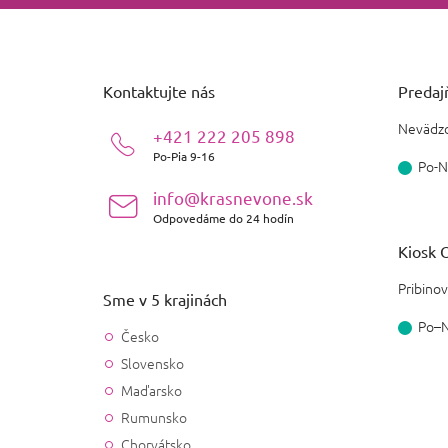
Z
á
p
ä
Kontaktujte nás
Predajň
t
i
Nevädzo
+421 222 205 898
e
Po-Pia 9-16
Po-N
info@krasnevone.sk
Odpovedáme do 24 hodín
Kiosk O
Pribinov
Sme v 5 krajinách
Po–
Česko
Slovensko
Maďarsko
Rumunsko
Chorvátsko