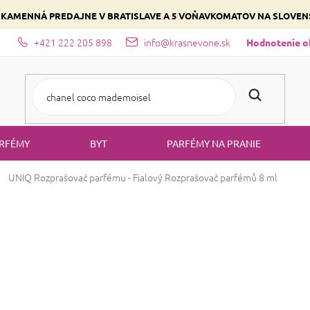
 KAMENNÁ PREDAJNE V BRATISLAVE A 5 VOŇAVKOMATOV NA SLOVE
+421 222 205 898
info@krasnevone.sk
dajne
Zloženie parfémov a druhy vôní
Vyberte si podľa domina
Hodnotenie 
RFÉMY
BYT
PARFÉMY NA PRANIE
UNIQ Rozprašovač parfému - Fialový
Rozprašovač parfémů 8 ml
UNIQ Rozprašova
Rozprašovač par
ZĽAVA 33 %
UNIQÁTNA
CENA
Značka:
UNIQ