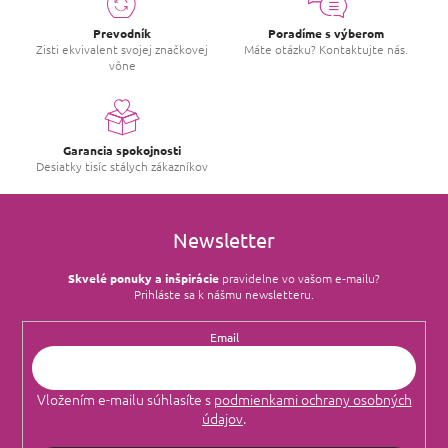
Prevodník
Poradíme s výberom
Zisti ekvivalent svojej značkovej
Máte otázku? Kontaktujte nás.
vône
Garancia spokojnosti
Desiatky tisíc stálych zákazníkov
Newsletter
Skvelé ponuky a inšpirácie
pravidelne vo vašom e‑mailu?
Prihláste sa k nášmu newsletteru.
Email
Vložením e-mailu súhlasíte s
podmienkami ochrany osobných
údajov
.