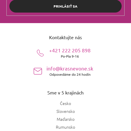
PRIHLÁSIŤ SA
Z
á
Kontaktujte nás
p
ä
+421 222 205 898
t
Po-Pia 9-16
i
e
info@krasnevone.sk
Odpovedáme do 24 hodín
Sme v 5 krajinách
Česko
Slovensko
Maďarsko
Rumunsko