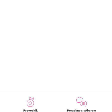
cenu!
Produkty ešte len pripravujeme.
Môžete sa ale pozrieť na ostatné kategórie.
SPÄŤ DO OBCHODU
Prevodník
Poradíme s výberom