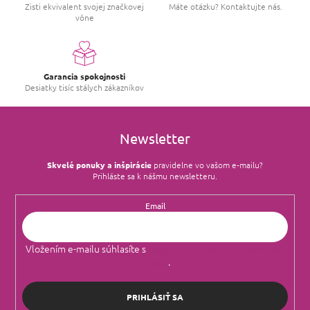
Zisti ekvivalent svojej značkovej
Máte otázku? Kontaktujte nás.
vône
Garancia spokojnosti
Desiatky tisíc stálych zákazníkov
Newsletter
Skvelé ponuky a inšpirácie
pravidelne vo vašom e‑mailu?
Prihláste sa k nášmu newsletteru.
Email
Vložením e-mailu súhlasíte s
podmienkami ochrany osobných
údajov
.
PRIHLÁSIŤ SA