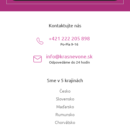
Z
á
Kontaktujte nás
p
ä
+421 222 205 898
t
Po-Pia 9-16
i
e
info@krasnevone.sk
Odpovedáme do 24 hodín
Sme v 5 krajinách
Česko
Slovensko
Maďarsko
Rumunsko
Chorvátsko