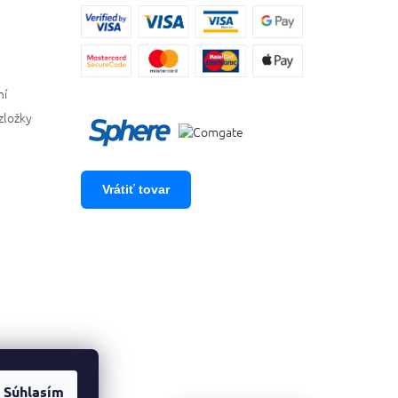
ní
zložky
Vrátiť tovar
Súhlasím