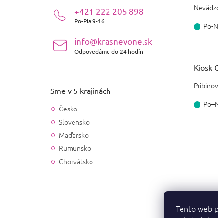
i
Nevädzo
+421 222 205 898
e
Po-Pia 9-16
Po-N
info@krasnevone.sk
Odpovedáme do 24 hodín
Kiosk O
Pribinov
Sme v 5 krajinách
Po–
Česko
Slovensko
Maďarsko
Rumunsko
Chorvátsko
Tento web p