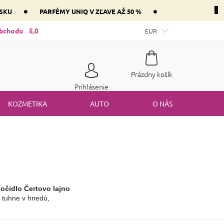
•
•
NSKU
PARFÉMY UNIQ V ZĽAVE AŽ 50 %
ntnej zložky parfém vášho srdca
obchodu
5,0
Mám darčekový poukaz
EUR
Spôsob
Nákupný
Prázdny košík
košík
Prihlásenie
KOZMETIKA
AUTO
O NÁS
Ločidlo Čertovo lajno
u tuhne v hnedú, 