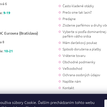
vá 6
Často kladené otázky
Prečo sme tak lacní?
e:
9-19
Predajne
Zloženie parfémov a druhy vô
Vyberte si podľa dominantnej 
C Eurovea (Bratislava)
parfém vášho srdca
a 8
Mám darčekový poukaz
Spôsob doručenia a platby
Ne:
10-21
Vrátenie tovaru
Obchodné podmienky
Veľkoobchod
Ochrana osobných údajov
Napíšte nám
Kontakt
oužíva súbory Cookie. Ďalším prechádzaním tohto webu