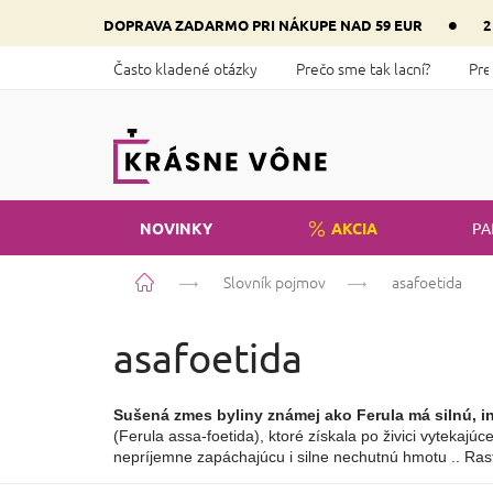
Prejsť
•
DOPRAVA ZADARMO PRI NÁKUPE NAD 59 EUR
2
na
obsah
Často kladené otázky
Prečo sme tak lacní?
Pre
NOVINKY
AKCIA
PA
Domov
Slovník pojmov
asafoetida
asafoetida
Sušená zmes byliny známej ako Ferula má silnú, 
(Ferula assa-foetida), ktoré získala po živici vytekaj
nepríjemne zapáchajúcu i silne nechutnú hmotu .. Rast