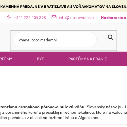
 KAMENNÁ PREDAJNE V BRATISLAVE A 5 VOŇAVKOMATOV NA SLOVE
+421 222 205 898
info@krasnevone.sk
dajne
Zloženie parfémov a druhy vôní
Vyberte si podľa domina
Hodnotenie 
RFÉMY
BYT
PARFÉMY NA PRANIE
intenzívnu cesnakovo pórovo-cibuľovú vôňu.
 Slovenský názov je -
 
úcej z poraneného koreňa presiaklej mliečnou tekutinou, ktorá na vzduch
lina pochádza z oblasti na rozhraní Iránu a Afganistanu ,