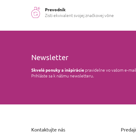
Prevodník
Zisti ekvivalent svojej značkovej vône
Newsletter
pravidelne vo vašom e‑mai
Skvelé ponuky a inšpirácie
Prihláste sa k nášmu newsletteru.
Z
á
p
ä
Kontaktujte nás
Predajň
t