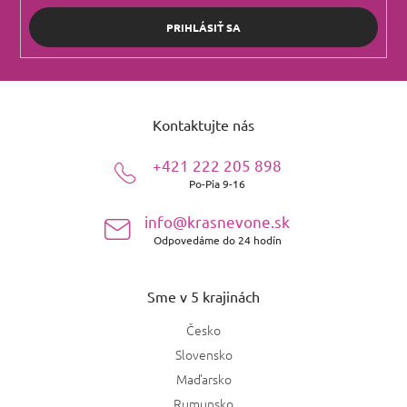
PRIHLÁSIŤ SA
Z
á
Kontaktujte nás
p
ä
+421 222 205 898
t
Po-Pia 9-16
i
e
info@krasnevone.sk
Odpovedáme do 24 hodín
Sme v 5 krajinách
Česko
Slovensko
Maďarsko
Rumunsko