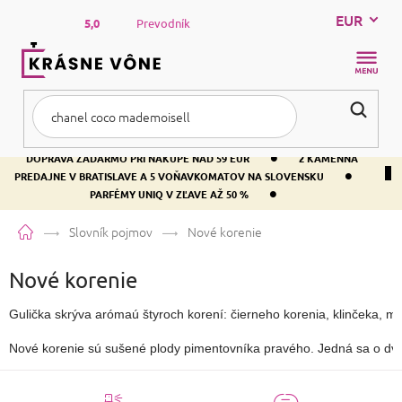
Prejsť
EUR
na
5,0
Prevodník
obsah
NÁKUP
KOŠÍK
•
DOPRAVA ZADARMO PRI NÁKUPE NAD 59 EUR
2 KAMENNÁ
•
PREDAJNE V BRATISLAVE A 5 VOŇAVKOMATOV NA SLOVENSKU
•
PARFÉMY UNIQ V ZĽAVE AŽ 50 %
Domov
Slovník pojmov
Nové korenie
Nové korenie
Gulička skrýva arómaú štyroch korení: čierneho korenia, klinčeka, mu
Nové korenie sú sušené plody pimentovníka pravého. Jedná sa o dvoj