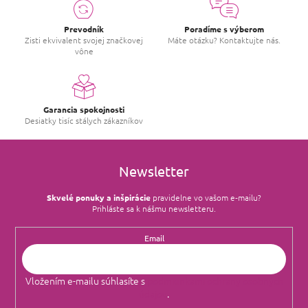
Prevodník
Poradíme s výberom
Zisti ekvivalent svojej značkovej
Máte otázku? Kontaktujte nás.
vône
Garancia spokojnosti
Desiatky tisíc stálych zákazníkov
Newsletter
Skvelé ponuky a inšpirácie
pravidelne vo vašom e‑mailu?
Prihláste sa k nášmu newsletteru.
Email
Vložením e-mailu súhlasíte s
podmienkami ochrany osobných
údajov
.