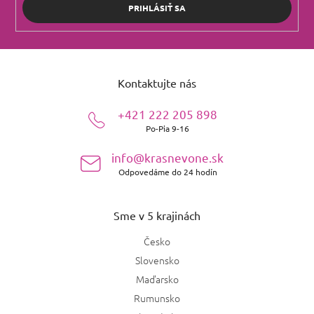
PRIHLÁSIŤ SA
Z
á
Kontaktujte nás
p
ä
+421 222 205 898
t
Po-Pia 9-16
i
e
info@krasnevone.sk
Odpovedáme do 24 hodín
Sme v 5 krajinách
Česko
Slovensko
Maďarsko
Rumunsko