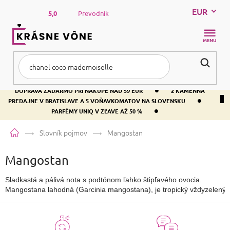
Prejsť
EUR
na
5,0
Prevodník
obsah
NÁKUP
KOŠÍK
•
DOPRAVA ZADARMO PRI NÁKUPE NAD 59 EUR
2 KAMENNÁ
•
PREDAJNE V BRATISLAVE A 5 VOŇAVKOMATOV NA SLOVENSKU
•
PARFÉMY UNIQ V ZĽAVE AŽ 50 %
Domov
Slovník pojmov
Mangostan
Mangostan
Sladkastá a pálivá nota s podtónom ľahko štipľavého ovocia.

Mangostana lahodná (Garcinia mangostana), je tropický vždyzelený 