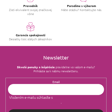
Prevodník
Poradíme s výberom
Zisti ekvivalent svojej značkovej
Máte otázku? Kontaktujte nás.
vône
Garancia spokojnosti
Desiatky tisíc stálych zákazníkov
Newsletter
Skvelé ponuky a inšpirácie
pravidelne vo vašom e‑mailu?
Prihláste sa k nášmu newsletteru.
Email
Vložením e-mailu súhlasíte s
podmienkami ochrany osobných
údajov
.