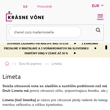
Prejsť
EUR
na
5,0
Prevodník
obsah
NÁKUP
KOŠÍK
•
DOPRAVA ZADARMO PRI NÁKUPE NAD 59 EUR
2 KAMENNÁ
•
PREDAJNE V BRATISLAVE A 5 VOŇAVKOMATOV NA SLOVENSKU
•
PARFÉMY UNIQ V ZĽAVE AŽ 50 %
Domov
Slovník pojmov
Limeta
Limeta
Svieža citrusová nota so sladším a suchším podtónom než má c
Druh Limeta
má
Limeta (tiež limetka)
 je názov pre citrusové plody radené do kategór
menšou veľkosťou a nižšou kyselostou.