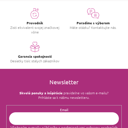
Prevodník
Poradíme s výberom
Zisti ekvivalent svojej značkovej
Máte otázku? Kontaktujte nás.
vône
Garancia spokojnosti
Desiatky tisíc stálych zákazníkov
Newsletter
Skvelé ponuky a inšpirácie
pravidelne vo vašom e‑mailu?
Prihláste sa k nášmu newsletteru.
Email
Vložením e-mailu súhlasíte s
podmienkami ochrany osobných