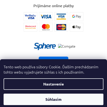
Prijímáme online platby
Vrátiť tovar
Tento web používa súbory Cookie. Ďalším prechádzaním
tohto webu vyjadrujete súhlas s ich používaním.
Nastavenie
Copyright 2026
. Všetky práva vyhradené.
krasnevone.sk
Prevodník
Súhlasím
Vytvoril Shoptet Premium
&
Parfumov