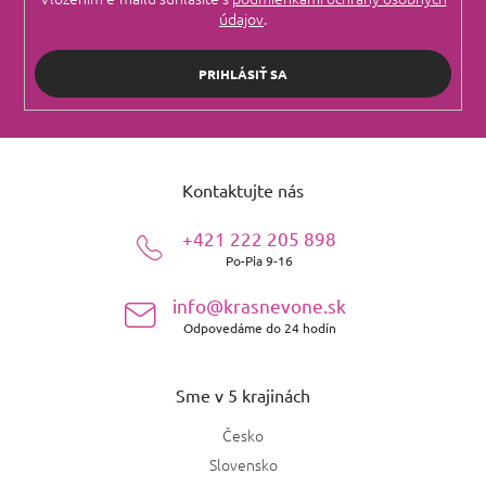
údajov
.
PRIHLÁSIŤ SA
Z
á
Kontaktujte nás
p
ä
+421 222 205 898
t
Po-Pia 9-16
i
e
info@krasnevone.sk
Odpovedáme do 24 hodín
Sme v 5 krajinách
Česko
Slovensko