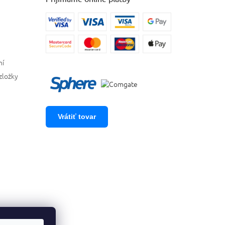
ní
zložky
Vrátiť tovar