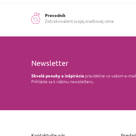
Prevodník
Zisti ekvivalent svojej značkovej vône
Newsletter
pravidelne vo vašom e‑mai
Skvelé ponuky a inšpirácie
Prihláste sa k nášmu newsletteru.
Z
á
p
ä
Kontaktujte nás
Predajň