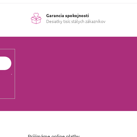
Garancia spokojnosti
Desiatky tisíc stálych zákazníkov
údajov
.
Prijímáme online platby