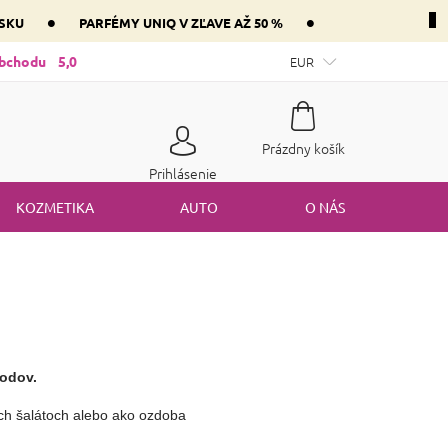
•
•
NSKU
PARFÉMY UNIQ V ZĽAVE AŽ 50 %
ntnej zložky parfém vášho srdca
obchodu
5,0
Mám darčekový poukaz
EUR
Spôsob
Nákupný
Prázdny košík
košík
Prihlásenie
KOZMETIKA
AUTO
O NÁS
lodov.
ch šalátoch alebo ako ozdoba 