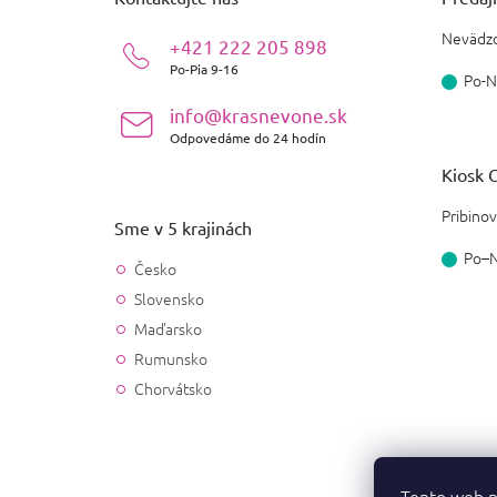
t
i
Nevädzo
+421 222 205 898
e
Po-Pia 9-16
Po-N
info@krasnevone.sk
Odpovedáme do 24 hodín
Kiosk O
Pribinov
Sme v 5 krajinách
Po–
Česko
Slovensko
Maďarsko
Rumunsko
Chorvátsko
Tento web p