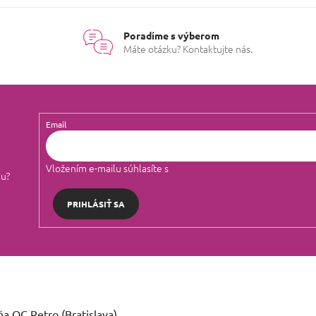
Poradíme s výberom
Máte otázku? Kontaktujte nás.
Email
Vložením e-mailu súhlasíte s
podmienkami ochrany osobných 
lu?
PRIHLÁSIŤ SA
a OC Retro (Bratislava)