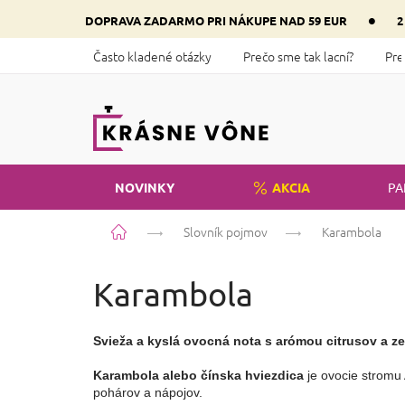
Prejsť
•
DOPRAVA ZADARMO PRI NÁKUPE NAD 59 EUR
2
na
obsah
Často kladené otázky
Prečo sme tak lacní?
Pre
NOVINKY
AKCIA
PA
Domov
Slovník pojmov
Karambola
Karambola
Svieža a kyslá ovocná nota s arómou citrusov a ze
Karambola alebo čínska hviezdica
 je ovocie strom
pohárov a nápojov.