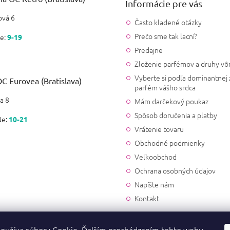
Informácie pre vás
vá 6
Často kladené otázky
Prečo sme tak lacní?
e:
9-19
Predajne
Zloženie parfémov a druhy vô
Vyberte si podľa dominantnej 
C Eurovea (Bratislava)
parfém vášho srdca
a 8
Mám darčekový poukaz
Spôsob doručenia a platby
Ne:
10-21
Vrátenie tovaru
Obchodné podmienky
Veľkoobchod
Ochrana osobných údajov
Napíšte nám
Kontakt
oužíva súbory Cookie. Ďalším prechádzaním tohto webu