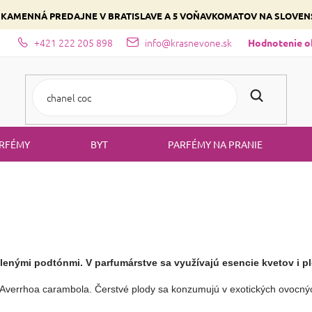
 KAMENNÁ PREDAJNE V BRATISLAVE A 5 VOŇAVKOMATOV NA SLOVE
+421 222 205 898
info@krasnevone.sk
dajne
Zloženie parfémov a druhy vôní
Vyberte si podľa domina
Hodnotenie 
RFÉMY
BYT
PARFÉMY NA PRANIE
lenými podtónmi. V parfumárstve sa využívajú esencie kvetov i p
u Averrhoa carambola. Čerstvé plody sa konzumujú v exotických ovocný