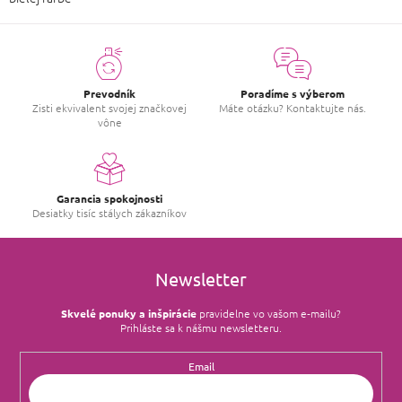
Prevodník
Poradíme s výberom
Zisti ekvivalent svojej značkovej
Máte otázku? Kontaktujte nás.
vône
Garancia spokojnosti
Desiatky tisíc stálych zákazníkov
Newsletter
Skvelé ponuky a inšpirácie
pravidelne vo vašom e‑mailu?
Prihláste sa k nášmu newsletteru.
Email