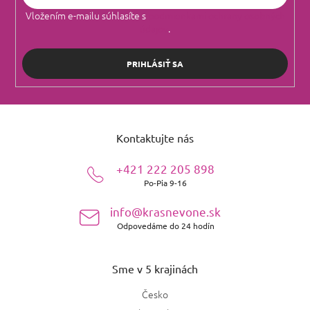
Vložením e-mailu súhlasíte s
podmienkami ochrany osobných
údajov
.
PRIHLÁSIŤ SA
Z
á
Kontaktujte nás
p
ä
+421 222 205 898
t
Po-Pia 9-16
i
e
info@krasnevone.sk
Odpovedáme do 24 hodín
Sme v 5 krajinách
Česko