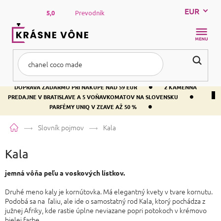
Prejsť
EUR
na
5,0
Prevodník
obsah
NÁKUP
KOŠÍK
•
DOPRAVA ZADARMO PRI NÁKUPE NAD 59 EUR
2 KAMENNÁ
•
PREDAJNE V BRATISLAVE A 5 VOŇAVKOMATOV NA SLOVENSKU
•
PARFÉMY UNIQ V ZĽAVE AŽ 50 %
Domov
Slovník pojmov
Kala
Kala
jemná vôňa peľu a voskových lístkov.
Druhé meno kaly je kornútovka. Má elegantný kvety v tvare kornutu.
Podobá sa na ľaliu, ale ide o samostatný rod Kala, ktorý pochádza z
južnej Afriky, kde rastie úplne neviazane popri potokoch v krémovo
bielej farbe