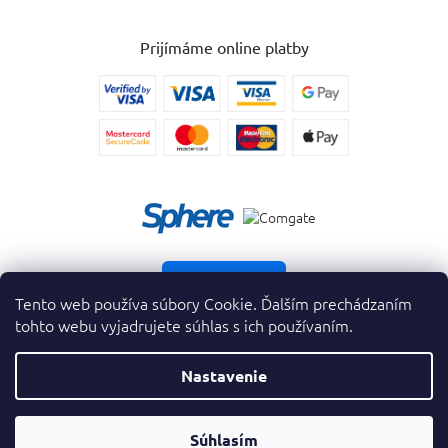
Prijímáme online platby
Vrátiť tovar
Tento web používa súbory Cookie. Ďalším prechádzaním
tohto webu vyjadrujete súhlas s ich používaním.
Nastavenie
Copyright 2026
. Všetky práva vyhradené.
krasnevone.sk
Prevodník
Súhlasím
Vytvoril Shoptet Premium
&
Parfumov