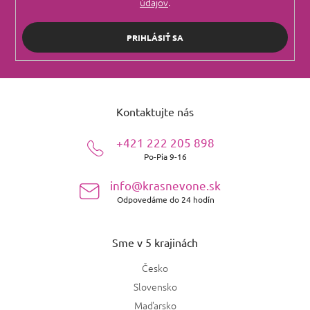
údajov
.
PRIHLÁSIŤ SA
Z
á
Kontaktujte nás
p
ä
+421 222 205 898
t
Po-Pia 9-16
i
e
info@krasnevone.sk
Odpovedáme do 24 hodín
Sme v 5 krajinách
Česko
Slovensko
Maďarsko