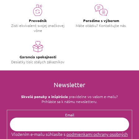
Prevodník
Poradíme s výberom
Zisti ekvivalent svojej značkovej
Máte otázku? Kontaktujte nás.
vône
Garancia spokojnosti
Desiatky tisíc stálych zákazníkov
Newsletter
Skvelé ponuky a inšpirácie
pravidelne vo vašom e‑mailu?
Prihláste sa k nášmu newsletteru.
Email
Vložením e-mailu súhlasíte s
podmienkami ochrany osobných