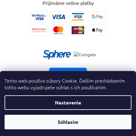
Prijímáme online platby
Vrátiť tovar
Tento web používa súbory Cookie. Ďalším prechádzaním
tohto webu vyjadrujete súhlas s ich používaním.
Nastavenie
Copyright 2026
. Všetky práva vyhradené.
krasnevone.sk
Prevodník
Súhlasím
Vytvoril Shoptet Premium
&
Parfumov