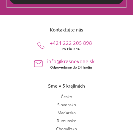
Z
á
Kontaktujte nás
p
ä
+421 222 205 898
t
Po-Pia 9-16
i
e
info@krasnevone.sk
Odpovedáme do 24 hodín
Sme v 5 krajinách
Česko
Slovensko
Maďarsko
Rumunsko
Chorvátsko