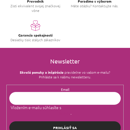
Prevodník
Poradíme s výberom
Zisti ekvivalent svojej značkovej
Máte otázku? Kontaktujte nás.
vône
Garancia spokojnosti
Desiatky tisíc stálych zákazníkov
Newsletter
Skvelé ponuky a inšpirácie
pravidelne vo vašom e‑mailu?
Prihláste sa k nášmu newsletteru.
Email
Vložením e-mailu súhlasíte s
podmienkami ochrany osobných
údajov
.
PRIHLÁSIŤ SA