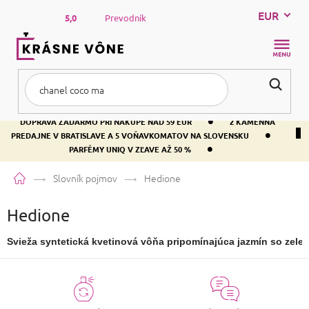
Prejsť
EUR
na
5,0
Prevodník
obsah
NÁKUP
KOŠÍK
•
DOPRAVA ZADARMO PRI NÁKUPE NAD 59 EUR
2 KAMENNÁ
•
PREDAJNE V BRATISLAVE A 5 VOŇAVKOMATOV NA SLOVENSKU
•
PARFÉMY UNIQ V ZĽAVE AŽ 50 %
Domov
Slovník pojmov
Hedione
Hedione
Svieža syntetická kvetinová vôňa pripomínajúca jazmín so zele