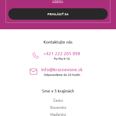
údajov
.
PRIHLÁSIŤ SA
Z
á
Kontaktujte nás
p
ä
+421 222 205 898
t
Po-Pia 9-16
i
e
info@krasnevone.sk
Odpovedáme do 24 hodín
Sme v 5 krajinách
Česko
Slovensko
Maďarsko