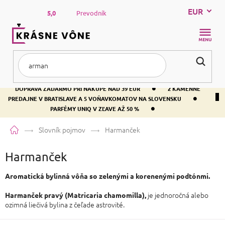
Prejsť
EUR
na
5,0
Prevodník
obsah
NÁKUP
KOŠÍK
•
DOPRAVA ZADARMO PRI NÁKUPE NAD 39 EUR
2 KAMENNÉ
•
PREDAJNE V BRATISLAVE A 5 VOŇAVKOMATOV NA SLOVENSKU
•
PARFÉMY UNIQ V ZĽAVE AŽ 50 %
Domov
Slovník pojmov
Harmanček
Harmanček
Aromatická bylinná vôňa so zelenými a korenenými podtónmi.
je jednoročná alebo
Harmanček pravý (Matricaria chamomilla),
ozimná liečivá bylina z čeľade astrovité.