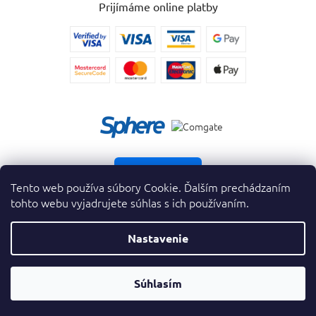
Prijímáme online platby
Vrátiť tovar
Tento web používa súbory Cookie. Ďalším prechádzaním
tohto webu vyjadrujete súhlas s ich používaním.
Nastavenie
Copyright 2026
. Všetky práva vyhradené.
krasnevone.sk
Prevodník
Súhlasím
Vytvoril Shoptet Premium
&
Parfumov