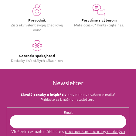
Prevodník
Poradíme s výberom
Zisti ekvivalent svojej značkovej
Máte otázku? Kontaktujte nás.
vône
Garancia spokojnosti
Desiatky tisíc stálych zákazníkov
Newsletter
Skvelé ponuky a inšpirácie
pravidelne vo vašom e‑mailu?
Prihláste sa k nášmu newsletteru.
Email
Vložením e-mailu súhlasíte s
podmienkami ochrany osobných