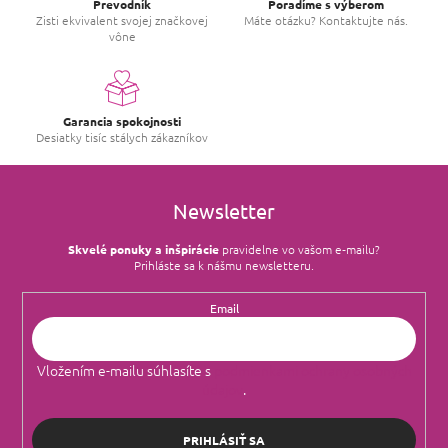
Prevodník
Poradíme s výberom
Zisti ekvivalent svojej značkovej
Máte otázku? Kontaktujte nás.
vône
Garancia spokojnosti
Desiatky tisíc stálych zákazníkov
Newsletter
Skvelé ponuky a inšpirácie
pravidelne vo vašom e‑mailu?
Prihláste sa k nášmu newsletteru.
Email
Vložením e-mailu súhlasíte s
podmienkami ochrany osobných
údajov
.
PRIHLÁSIŤ SA