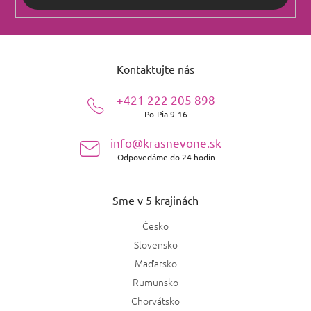
Z
á
Kontaktujte nás
p
ä
+421 222 205 898
t
Po-Pia 9-16
i
e
info@krasnevone.sk
Odpovedáme do 24 hodín
Sme v 5 krajinách
Česko
Slovensko
Maďarsko
Rumunsko
Chorvátsko