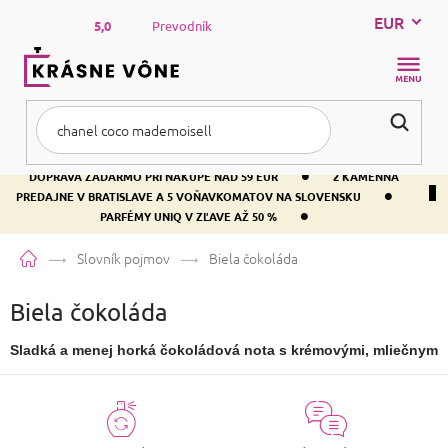
Prejsť
EUR
na
5,0
Prevodník
obsah
NÁKUP
KOŠÍK
•
DOPRAVA ZADARMO PRI NÁKUPE NAD 59 EUR
2 KAMENNÁ
•
PREDAJNE V BRATISLAVE A 5 VOŇAVKOMATOV NA SLOVENSKU
•
PARFÉMY UNIQ V ZĽAVE AŽ 50 %
Domov
Slovník pojmov
Biela čokoláda
Biela čokoláda
Sladká a menej horká čokoládová nota s krémovými, mliečnymi 