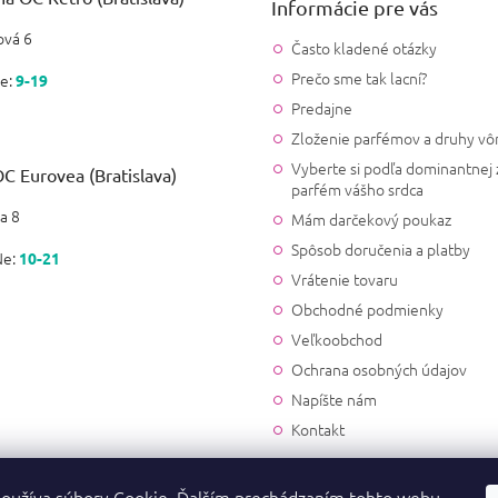
Informácie pre vás
vá 6
Často kladené otázky
Prečo sme tak lacní?
e:
9-19
Predajne
Zloženie parfémov a druhy vô
Vyberte si podľa dominantnej 
C Eurovea (Bratislava)
parfém vášho srdca
a 8
Mám darčekový poukaz
Spôsob doručenia a platby
Ne:
10-21
Vrátenie tovaru
Obchodné podmienky
Veľkoobchod
Ochrana osobných údajov
Napíšte nám
Kontakt
oužíva súbory Cookie. Ďalším prechádzaním tohto webu