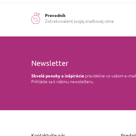
Prevodník
Zisti ekvivalent svojej značkovej vône
Newsletter
pravidelne vo vašom e‑mai
Skvelé ponuky a inšpirácie
Prihláste sa k nášmu newsletteru.
Z
á
p
ä
Kontaktujte nás
Predajň