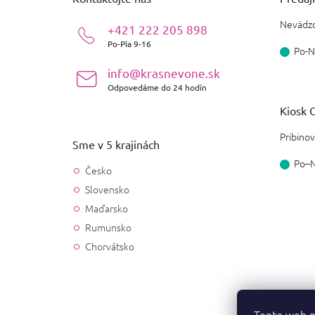
t
i
Nevädzo
+421 222 205 898
e
Po-Pia 9-16
Po-N
info@krasnevone.sk
Odpovedáme do 24 hodín
Kiosk O
Pribinov
Sme v 5 krajinách
Po–
Česko
Slovensko
Maďarsko
Rumunsko
Chorvátsko
Tento web p