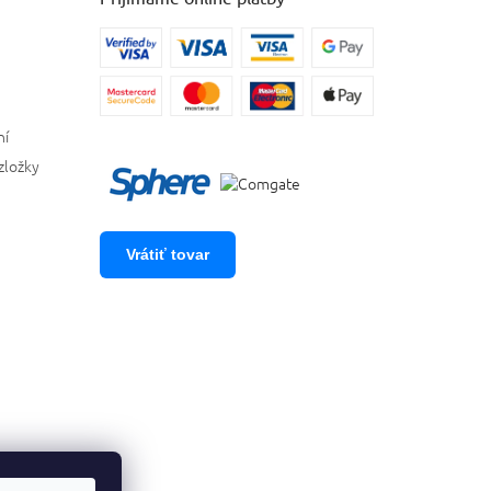
ní
zložky
Vrátiť tovar