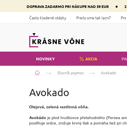
Prejsť
•
DOPRAVA ZADARMO PRI NÁKUPE NAD 59 EUR
2
na
obsah
Často kladené otázky
Prečo sme tak lacní?
Pre
NOVINKY
AKCIA
PA
Domov
Slovník pojmov
Avokado
Avokado
Olejová, zelená rastlinná vôňa.
Avokádo
 je plod hruškovce přelahodného (Persea amer
posilňuje srdce, znižuje krvný tlak a pomáha tiež pri 