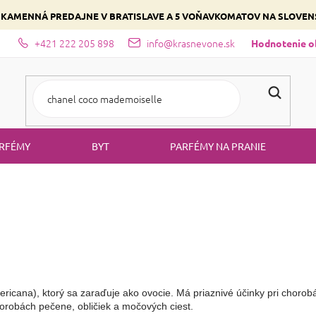
 KAMENNÁ PREDAJNE V BRATISLAVE A 5 VOŇAVKOMATOV NA SLOVE
+421 222 205 898
info@krasnevone.sk
dajne
Zloženie parfémov a druhy vôní
Vyberte si podľa domina
Hodnotenie 
RFÉMY
BYT
PARFÉMY NA PRANIE
icana), ktorý sa zaraďuje ako ovocie. Má priaznivé účinky pri chorobác
chorobách pečene, obličiek a močových ciest.