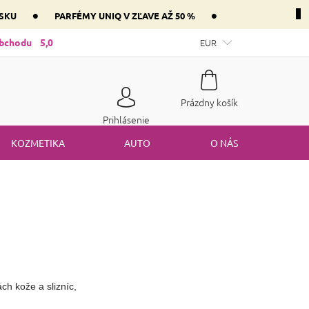
•
•
NSKU
PARFÉMY UNIQ V ZĽAVE AŽ 50 %
ntnej zložky parfém vášho srdca
obchodu
5,0
Mám darčekový poukaz
EUR
Spôsob
Nákupný
Prázdny košík
košík
Prihlásenie
KOZMETIKA
AUTO
O NÁS
h kože a slizníc,
