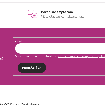
Poradíme s výberom
Máte otázku? Kontaktujte nás.
Email
Vložením e-mailu súhlasíte s
podmienkami ochrany osobných 
lu?
PRIHLÁSIŤ SA
a OC Retro (Bratislava)