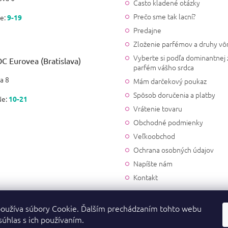
Často kladené otázky
Prečo sme tak lacní?
e:
9-19
Predajne
Zloženie parfémov a druhy vô
Vyberte si podľa dominantnej 
C Eurovea (Bratislava)
parfém vášho srdca
a 8
Mám darčekový poukaz
Spôsob doručenia a platby
Ne:
10-21
Vrátenie tovaru
Obchodné podmienky
Veľkoobchod
Ochrana osobných údajov
Napíšte nám
Kontakt
oužíva súbory Cookie. Ďalším prechádzaním tohto webu
súhlas s ich používaním.