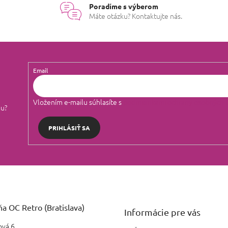
Poradíme s výberom
Máte otázku? Kontaktujte nás.
Email
Vložením e-mailu súhlasíte s
podmienkami ochrany osobných 
lu?
PRIHLÁSIŤ SA
a OC Retro (Bratislava)
Informácie pre vás
vá 6