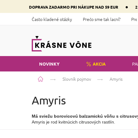
Prejsť
•
DOPRAVA ZADARMO PRI NÁKUPE NAD 59 EUR
2
na
obsah
Často kladené otázky
Prečo sme tak lacní?
Pre
NOVINKY
AKCIA
PA
Domov
Slovník pojmov
Amyris
Amyris
Má sviežu borovicovú balzamickú vôňu s citrusov
Amyris je rod kvitnúcich citrusových rastlín.