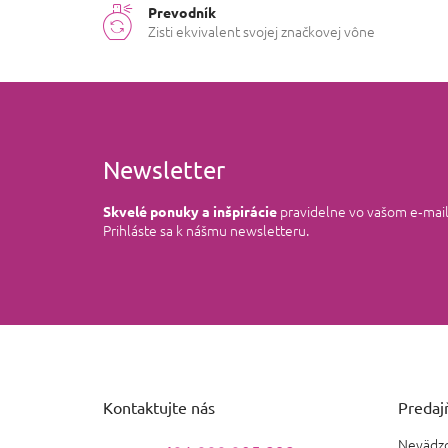
Prevodník
Zisti ekvivalent svojej značkovej vône
Newsletter
pravidelne vo vašom e‑mai
Skvelé ponuky a inšpirácie
Prihláste sa k nášmu newsletteru.
Z
á
p
ä
Kontaktujte nás
Predajň
t
i
Nevädzo