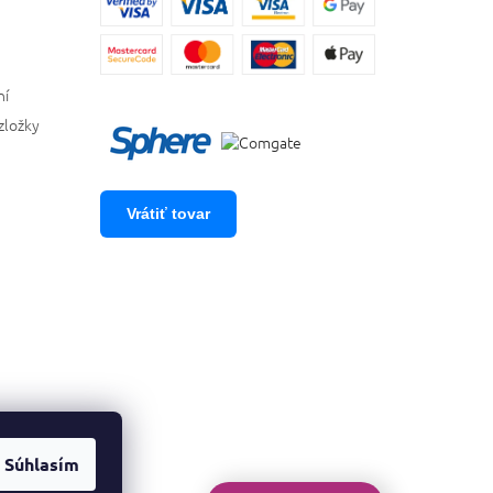
ní
zložky
Vrátiť tovar
Súhlasím