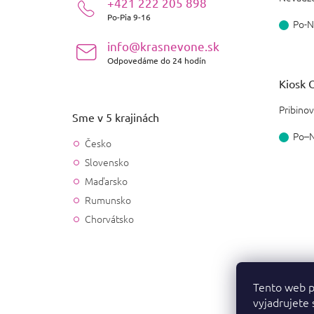
+421 222 205 898
e
Po-Pia 9-16
Po-N
info@krasnevone.sk
Odpovedáme do 24 hodín
Kiosk O
Pribinov
Sme v 5 krajinách
Po–
Česko
Slovensko
Maďarsko
Rumunsko
Chorvátsko
Tento web p
vyjadrujete 