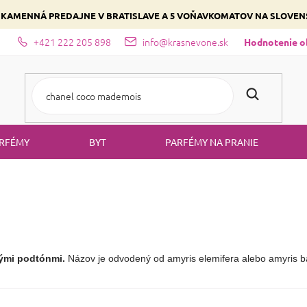
 KAMENNÁ PREDAJNE V BRATISLAVE A 5 VOŇAVKOMATOV NA SLOVE
+421 222 205 898
info@krasnevone.sk
dajne
Zloženie parfémov a druhy vôní
Vyberte si podľa domina
Hodnotenie 
RFÉMY
BYT
PARFÉMY NA PRANIE
ými podtónmi.
 Názov je odvodený od amyris elemifera alebo amyris ba