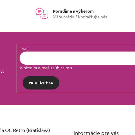
Poradíme s výberom
Máte otázku? Kontaktujte nás.
Email
Vložením e-mailu súhlasíte s
podmienkami ochrany osobných 
lu?
PRIHLÁSIŤ SA
a OC Retro (Bratislava)
Informácie pre vás