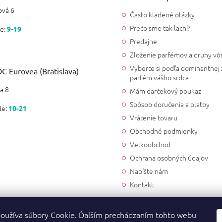
vá 6
Často kladené otázky
Prečo sme tak lacní?
e:
9-19
Predajne
Zloženie parfémov a druhy vô
Vyberte si podľa dominantnej 
C Eurovea (Bratislava)
parfém vášho srdca
a 8
Mám darčekový poukaz
Spôsob doručenia a platby
Ne:
10-21
Vrátenie tovaru
Obchodné podmienky
Veľkoobchod
Ochrana osobných údajov
Napíšte nám
Kontakt
oužíva súbory Cookie. Ďalším prechádzaním tohto webu