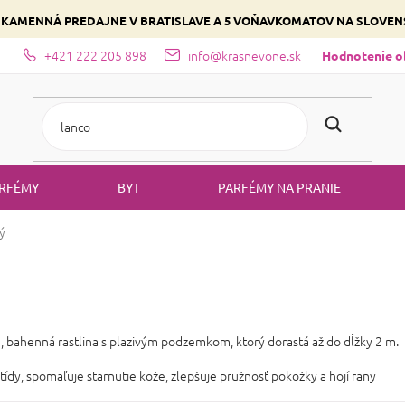
 KAMENNÁ PREDAJNE V BRATISLAVE A 5 VOŇAVKOMATOV NA SLOVE
+421 222 205 898
info@krasnevone.sk
dajne
Zloženie parfémov a druhy vôní
Vyberte si podľa domina
Hodnotenie 
RFÉMY
BYT
PARFÉMY NA PRANIE
ý
, bahenná rastlina s plazivým podzemkom, ktorý dorastá až do dĺžky 2 m.
litídy, spomaľuje starnutie kože, zlepšuje pružnosť pokožky a hojí rany