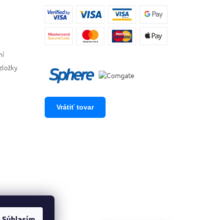
ní
zložky
Vrátiť tovar
Súhlasím