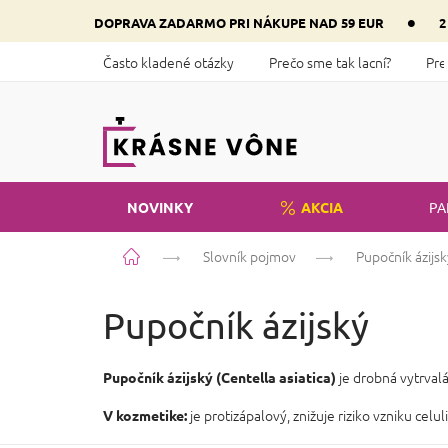
Prejsť
•
DOPRAVA ZADARMO PRI NÁKUPE NAD 59 EUR
2
na
obsah
Často kladené otázky
Prečo sme tak lacní?
Pre
NOVINKY
AKCIA
PA
Domov
Slovník pojmov
Pupočník ázijsk
Pupočník ázijský
je drobná vytrvalá
Pupočník ázijský (Centella asiatica)
je protizápalový, znižuje riziko vzniku celu
V kozmetike: