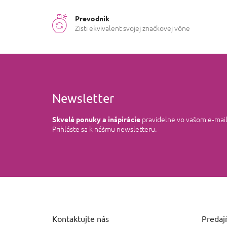
Prevodník
Zisti ekvivalent svojej značkovej vône
Newsletter
pravidelne vo vašom e‑mai
Skvelé ponuky a inšpirácie
Prihláste sa k nášmu newsletteru.
Z
á
p
ä
Kontaktujte nás
Predajň
t