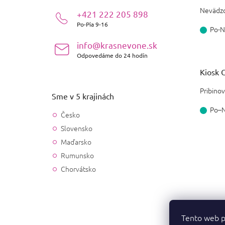
i
Nevädzo
+421 222 205 898
e
Po-Pia 9-16
Po-N
info@krasnevone.sk
Odpovedáme do 24 hodín
Kiosk O
Pribinov
Sme v 5 krajinách
Po–
Česko
Slovensko
Maďarsko
Rumunsko
Chorvátsko
Tento web p