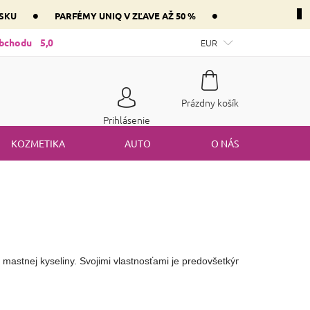
•
•
NSKU
PARFÉMY UNIQ V ZĽAVE AŽ 50 %
ntnej zložky parfém vášho srdca
obchodu
5,0
Mám darčekový poukaz
EUR
Spôsob
Nákupný
Prázdny košík
košík
Prihlásenie
KOZMETIKA
AUTO
O NÁS
 mastnej kyseliny. Svojimi vlastnosťami je predovšetkým vhodný do pro