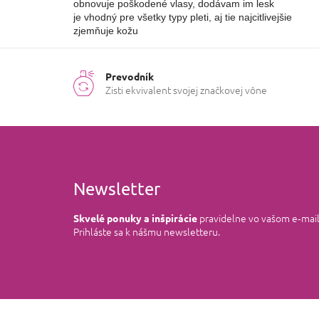
obnovuje poškodené vlasy, dodávam im lesk 

je vhodný pre všetky typy pleti, aj tie najcitlivejšie

zjemňuje kožu
Prevodník
Zisti ekvivalent svojej značkovej vône
Newsletter
pravidelne vo vašom e‑mai
Skvelé ponuky a inšpirácie
Prihláste sa k nášmu newsletteru.
Z