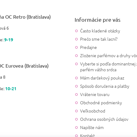
a OC Retro (Bratislava)
Informácie pre vás
vá 6
Často kladené otázky
Prečo sme tak lacní?
e:
9-19
Predajne
Zloženie parfémov a druhy vô
Vyberte si podľa dominantnej 
C Eurovea (Bratislava)
parfém vášho srdca
a 8
Mám darčekový poukaz
Spôsob doručenia a platby
Ne:
10-21
Vrátenie tovaru
Obchodné podmienky
Veľkoobchod
Ochrana osobných údajov
Napíšte nám
Kontakt