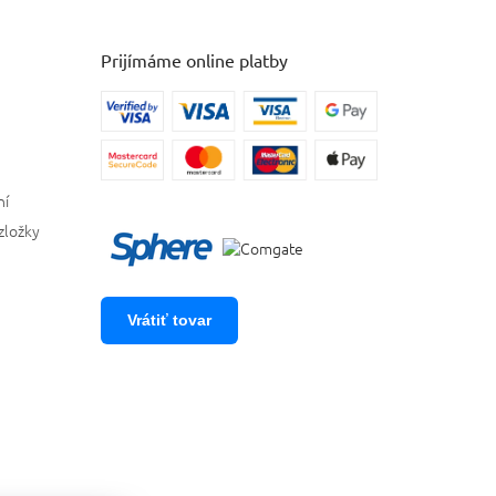
Prijímáme online platby
ní
zložky
Vrátiť tovar