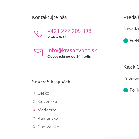
á
p
ä
Kontaktujte nás
Predajň
t
i
Nevädzo
+421 222 205 898
e
Po-Pia 9-16
Po-N
info@krasnevone.sk
Odpovedáme do 24 hodín
Kiosk O
Pribinov
Sme v 5 krajinách
Po–
Česko
Slovensko
Maďarsko
Rumunsko
Chorvátsko