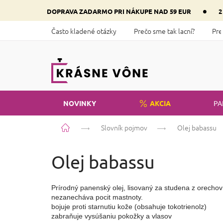
Prejsť
•
DOPRAVA ZADARMO PRI NÁKUPE NAD 59 EUR
2
na
obsah
Často kladené otázky
Prečo sme tak lacní?
Pre
NOVINKY
AKCIA
PA
Domov
Slovník pojmov
Olej babassu
Olej babassu
Prírodný panenský olej, lisovaný za studena z orecho
nezanecháva pocit mastnoty.

bojuje proti starnutiu kože (obsahuje tokotrienolz)

zabraňuje vysúšaniu pokožky a vlasov
