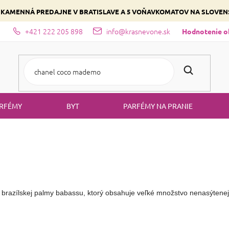
 KAMENNÁ PREDAJNE V BRATISLAVE A 5 VOŇAVKOMATOV NA SLOVE
+421 222 205 898
info@krasnevone.sk
dajne
Zloženie parfémov a druhy vôní
Vyberte si podľa domina
Hodnotenie 
RFÉMY
BYT
PARFÉMY NA PRANIE
v brazílskej palmy babassu, ktorý obsahuje veľké množstvo nenasýtenej