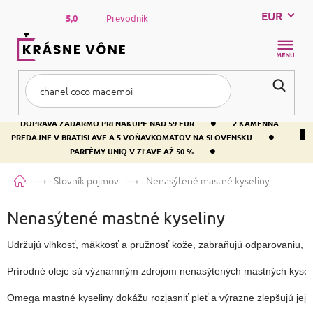
Prejsť
EUR
na
5,0
Prevodník
obsah
NÁKUP
KOŠÍK
•
DOPRAVA ZADARMO PRI NÁKUPE NAD 59 EUR
2 KAMENNÁ
•
PREDAJNE V BRATISLAVE A 5 VOŇAVKOMATOV NA SLOVENSKU
•
PARFÉMY UNIQ V ZĽAVE AŽ 50 %
Domov
Slovník pojmov
Nenasýtené mastné kyseliny
Nenasýtené mastné kyseliny
Udržujú vlhkosť, mäkkosť a pružnosť kože, zabraňujú odparovaniu, mi
Prírodné oleje sú významným zdrojom nenasýtených mastných kyselí
Omega mastné kyseliny dokážu rozjasniť pleť a výrazne zlepšujú jej k