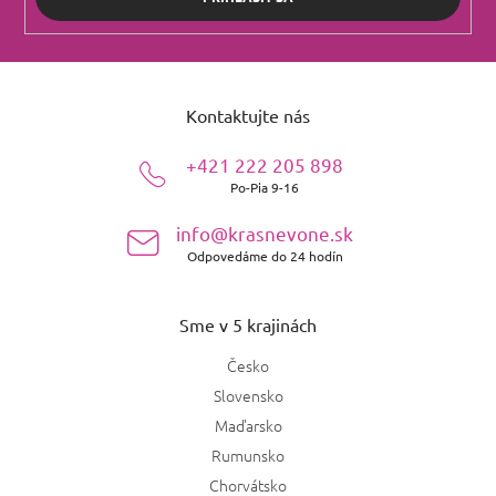
Z
á
Kontaktujte nás
p
ä
+421 222 205 898
t
Po-Pia 9-16
i
e
info@krasnevone.sk
Odpovedáme do 24 hodín
Sme v 5 krajinách
Česko
Slovensko
Maďarsko
Rumunsko
Chorvátsko