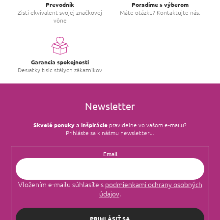
Prevodník
Poradíme s výberom
Zisti ekvivalent svojej značkovej
Máte otázku? Kontaktujte nás.
vône
Garancia spokojnosti
Desiatky tisíc stálych zákazníkov
Newsletter
Skvelé ponuky a inšpirácie
pravidelne vo vašom e‑mailu?
Prihláste sa k nášmu newsletteru.
Email
Vložením e-mailu súhlasíte s
podmienkami ochrany osobných
údajov
.
PRIHLÁSIŤ SA