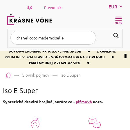
Prejsť
EUR
na
5,0
Prevodník
obsah
NÁKUP
KOŠÍK
•
DOPRAVA ZADARMO PRI NÁKUPE NAD 39 EUR
2 KAMENNÉ
•
PREDAJNE V BRATISLAVE A 5 VOŇAVKOMATOV NA SLOVENSKU
•
PARFÉMY UNIQ V ZĽAVE AŽ 50 %
Domov
Slovník pojmov
Iso E Super
Iso E Super
Syntetická drevitá hrejivá jantárovo -
pižmová
nota.