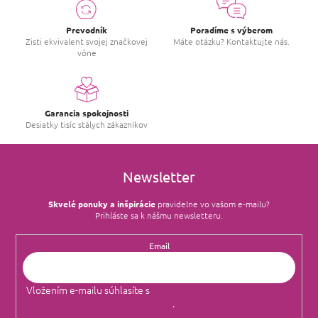
Prevodník
Poradíme s výberom
Zisti ekvivalent svojej značkovej
Máte otázku? Kontaktujte nás.
vône
Garancia spokojnosti
Desiatky tisíc stálych zákazníkov
Newsletter
Skvelé ponuky a inšpirácie
pravidelne vo vašom e‑mailu?
Prihláste sa k nášmu newsletteru.
Email
Vložením e-mailu súhlasíte s
podmienkami ochrany osobných
údajov
.