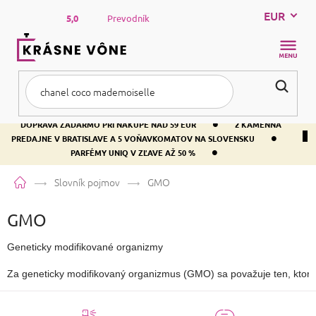
Prejsť
EUR
na
5,0
Prevodník
obsah
NÁKUP
KOŠÍK
•
DOPRAVA ZADARMO PRI NÁKUPE NAD 59 EUR
2 KAMENNÁ
•
PREDAJNE V BRATISLAVE A 5 VOŇAVKOMATOV NA SLOVENSKU
•
PARFÉMY UNIQ V ZĽAVE AŽ 50 %
Domov
Slovník pojmov
GMO
GMO
Geneticky modifikované organizmy

Za geneticky modifikovaný organizmus (GMO) sa považuje ten, ktoré