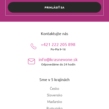
PRIHLÁSIŤ SA
Z
á
Kontaktujte nás
p
ä
+421 222 205 898
t
Po-Pia 9-16
i
e
info@krasnevone.sk
Odpovedáme do 24 hodín
Sme v 5 krajinách
Česko
Slovensko
Maďarsko
Rumunsko