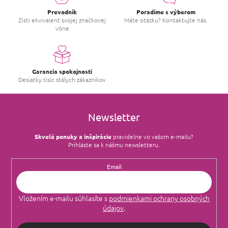
Prevodník
Poradíme s výberom
Zisti ekvivalent svojej značkovej
Máte otázku? Kontaktujte nás.
vône
Garancia spokojnosti
Desiatky tisíc stálych zákazníkov
Newsletter
Skvelé ponuky a inšpirácie
pravidelne vo vašom e‑mailu?
Prihláste sa k nášmu newsletteru.
Email
Vložením e-mailu súhlasíte s
podmienkami ochrany osobných
údajov
.