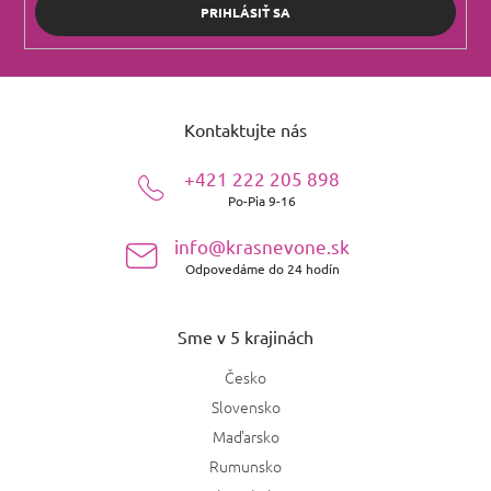
PRIHLÁSIŤ SA
Z
á
Kontaktujte nás
p
ä
+421 222 205 898
t
Po-Pia 9-16
i
e
info@krasnevone.sk
Odpovedáme do 24 hodín
Sme v 5 krajinách
Česko
Slovensko
Maďarsko
Rumunsko