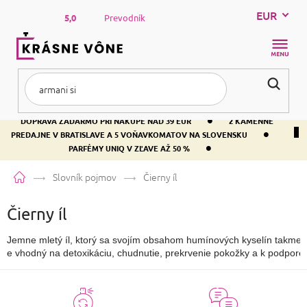
Prejsť
EUR
na
5,0
Prevodník
obsah
NÁKUP
KOŠÍK
•
DOPRAVA ZADARMO PRI NÁKUPE NAD 39 EUR
2 KAMENNÉ
•
PREDAJNE V BRATISLAVE A 5 VOŇAVKOMATOV NA SLOVENSKU
•
PARFÉMY UNIQ V ZĽAVE AŽ 50 %
Domov
Slovník pojmov
Čierny íl
Čierny íl
Jemne mletý íl, ktorý sa svojím obsahom humínových kyselín takmer v
e vhodný na detoxikáciu, chudnutie, prekrvenie pokožky a k podpore ly