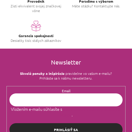
Prevodník
Poradíme s výberom
Zisti ekvivalent svojej značkovej
Máte otázku? Kontaktujte nás.
vône
Garancia spokojnosti
Desiatky tisíc stálych zákazníkov
Newsletter
Skvelé ponuky a inšpirácie
pravidelne vo vašom e‑mailu?
Prihláste sa k nášmu newsletteru.
Email
Vložením e-mailu súhlasíte s
podmienkami ochrany osobných
údajov
.
PRIHLÁSIŤ SA