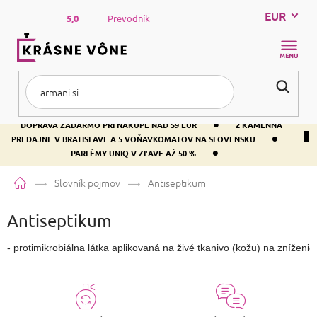
Prejsť
EUR
na
5,0
Prevodník
obsah
NÁKUP
KOŠÍK
•
DOPRAVA ZADARMO PRI NÁKUPE NAD 59 EUR
2 KAMENNÁ
•
PREDAJNE V BRATISLAVE A 5 VOŇAVKOMATOV NA SLOVENSKU
•
PARFÉMY UNIQ V ZĽAVE AŽ 50 %
Domov
Slovník pojmov
Antiseptikum
Antiseptikum
- protimikrobiálna látka aplikovaná na živé tkanivo (kožu) na zníženie 