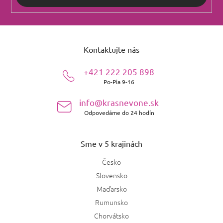
Z
á
Kontaktujte nás
p
ä
+421 222 205 898
t
Po-Pia 9-16
i
e
info@krasnevone.sk
Odpovedáme do 24 hodín
Sme v 5 krajinách
Česko
Slovensko
Maďarsko
Rumunsko
Chorvátsko