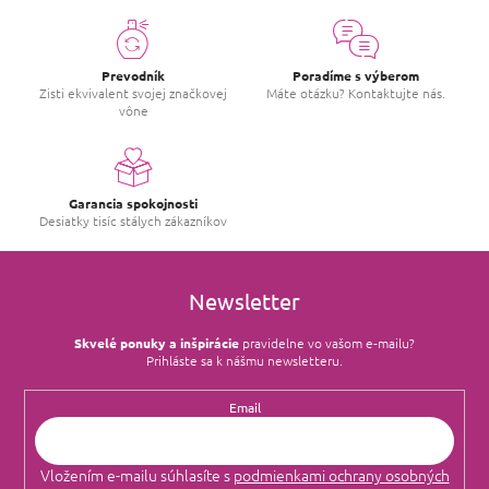
Prevodník
Poradíme s výberom
Zisti ekvivalent svojej značkovej
Máte otázku? Kontaktujte nás.
vône
Garancia spokojnosti
Desiatky tisíc stálych zákazníkov
Newsletter
Skvelé ponuky a inšpirácie
pravidelne vo vašom e‑mailu?
Prihláste sa k nášmu newsletteru.
Email
Vložením e-mailu súhlasíte s
podmienkami ochrany osobných