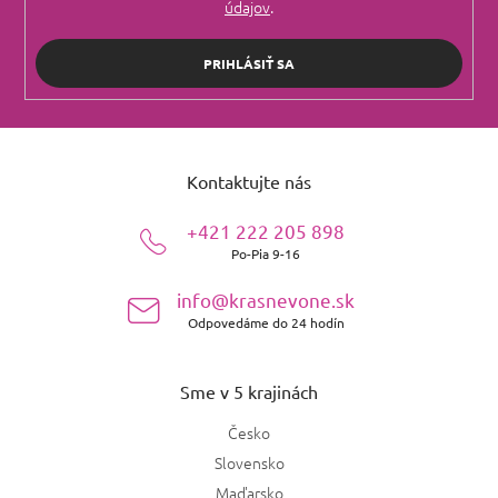
údajov
.
PRIHLÁSIŤ SA
Z
á
Kontaktujte nás
p
ä
+421 222 205 898
t
Po-Pia 9-16
i
e
info@krasnevone.sk
Odpovedáme do 24 hodín
Sme v 5 krajinách
Česko
Slovensko
Maďarsko