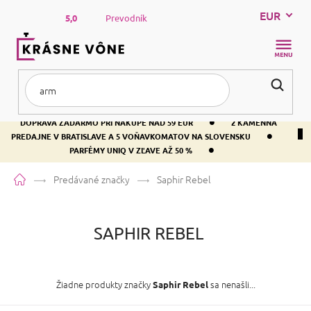
Prejsť
EUR
na
5,0
Prevodník
obsah
NÁKUP
KOŠÍK
•
DOPRAVA ZADARMO PRI NÁKUPE NAD 59 EUR
2 KAMENNÁ
•
PREDAJNE V BRATISLAVE A 5 VOŇAVKOMATOV NA SLOVENSKU
•
PARFÉMY UNIQ V ZĽAVE AŽ 50 %
Domov
Predávané značky
Saphir Rebel
SAPHIR REBEL
Žiadne produkty značky
sa nenašli...
Saphir Rebel