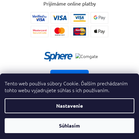
Prijímáme online platby
Vrátiť tovar
Tento web používa súbory Cookie. Ďalším prechádzaním
tohto webu vyjadrujete súhlas s ich používaním.
Nastavenie
Copyright 2026
. Všetky práva vyhradené.
krasnevone.sk
Prevodník
Súhlasím
Vytvoril Shoptet Premium
&
Parfumov