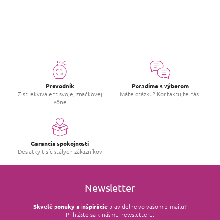
Prevodník
Poradíme s výberom
Zisti ekvivalent svojej značkovej
Máte otázku? Kontaktujte nás.
vône
Garancia spokojnosti
Desiatky tisíc stálych zákazníkov
Newsletter
Skvelé ponuky a inšpirácie
pravidelne vo vašom e‑mailu?
Prihláste sa k nášmu newsletteru.