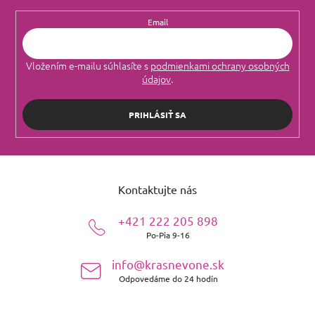
Email
Vložením e-mailu súhlasíte s
podmienkami ochrany osobných
údajov
.
PRIHLÁSIŤ SA
Z
á
Kontaktujte nás
p
ä
+421 222 205 898
t
Po-Pia 9-16
i
e
info@krasnevone.sk
Odpovedáme do 24 hodín