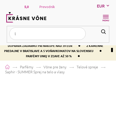
Prejsť
EUR
na
5,0
Prevodník
obsah
NÁKUP
KOŠÍK
•
DOPRAVA ZADARMO PRI NÁKUPE NAD 39 EUR
2 KAMENNÉ
•
PREDAJNE V BRATISLAVE A 5 VOŇAVKOMATOV NA SLOVENSKU
•
PARFÉMY UNIQ V ZĽAVE AŽ 50 %
Domov
Parfémy
Vône pre ženy
Telové spreje
Saphir - SUMMER
Sprej na telo a vlasy
Saphir - SUMMER
Sprej na telo a
vlasy
Kokos
Kvetinová
Ovocná
Priemerné
Neohodnotené
Podrobnosti hodnotenia
Značka:
SAPHIR