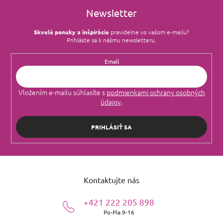
Newsletter
Skvelé ponuky a inšpirácie
pravidelne vo vašom e‑mailu?
Prihláste sa k nášmu newsletteru.
Email
Vložením e-mailu súhlasíte s
podmienkami ochrany osobných
údajov
.
PRIHLÁSIŤ SA
Z
á
Kontaktujte nás
p
ä
+421 222 205 898
t
Po-Pia 9-16
i