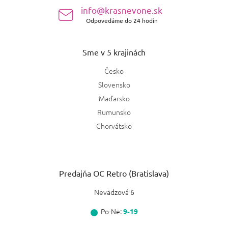
e
info@krasnevone.sk
Odpovedáme do 24 hodín
Sme v 5 krajinách
Česko
Slovensko
Maďarsko
Rumunsko
Chorvátsko
Predajňa OC Retro (Bratislava)
Nevädzová 6
Po-Ne:
9-19