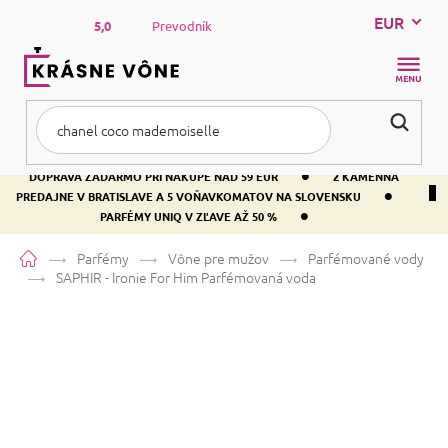
Prejsť
EUR
na
5,0
Prevodník
obsah
NÁKUP
KOŠÍK
•
DOPRAVA ZADARMO PRI NÁKUPE NAD 59 EUR
2 KAMENNÁ
•
PREDAJNE V BRATISLAVE A 5 VOŇAVKOMATOV NA SLOVENSKU
•
PARFÉMY UNIQ V ZĽAVE AŽ 50 %
Domov
Parfémy
Vône pre mužov
Parfémované vody
SAPHIR - Ironie For Him
Parfémovaná voda
SAPHIR - Ironie For Him
Parfémovaná voda
Bergamot
Citrusová
Drevitá
Priemerné
Neohodnotené
Podrobnosti hodnotenia
Značka:
SAPHIR