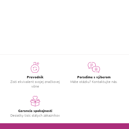
Hodnotenie tovaru
Buďte prvý, kto napíše príspevok k tejto položke.
PRIDAŤ HODNOTENIE
Prevodník
Poradíme s výberom
Zisti ekvivalent svojej značkovej
Máte otázku? Kontaktujte nás.
vône
Garancia spokojnosti
Desiatky tisíc stálych zákazníkov