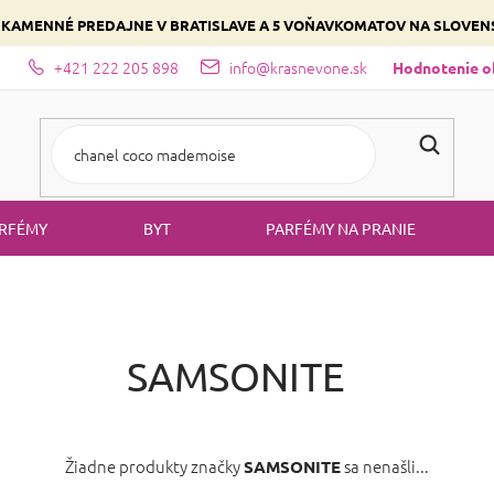
 KAMENNÉ PREDAJNE V BRATISLAVE A 5 VOŇAVKOMATOV NA SLOVE
+421 222 205 898
info@krasnevone.sk
dajne
Zloženie parfémov a druhy vôní
Vyberte si podľa domina
Hodnotenie 
RFÉMY
BYT
PARFÉMY NA PRANIE
SAMSONITE
Žiadne produkty značky
sa nenašli...
SAMSONITE