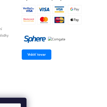
ní
zložky
Vrátiť tovar