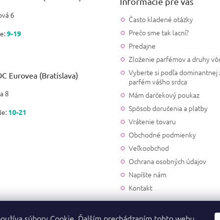
Informácie pre vás
vá 6
Často kladené otázky
Prečo sme tak lacní?
e:
9-19
Predajne
Zloženie parfémov a druhy vô
Vyberte si podľa dominantnej 
C Eurovea (Bratislava)
parfém vášho srdca
a 8
Mám darčekový poukaz
Spôsob doručenia a platby
Ne:
10-21
Vrátenie tovaru
Obchodné podmienky
Veľkoobchod
Ochrana osobných údajov
Napíšte nám
Kontakt
oužíva súbory Cookie. Ďalším prechádzaním tohto webu