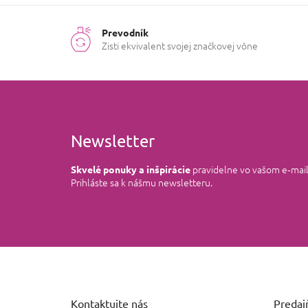
Prevodník
Zisti ekvivalent svojej značkovej vône
Newsletter
pravidelne vo vašom e‑mai
Skvelé ponuky a inšpirácie
Prihláste sa k nášmu newsletteru.
Z
á
p
ä
Kontaktujte nás
Predajň