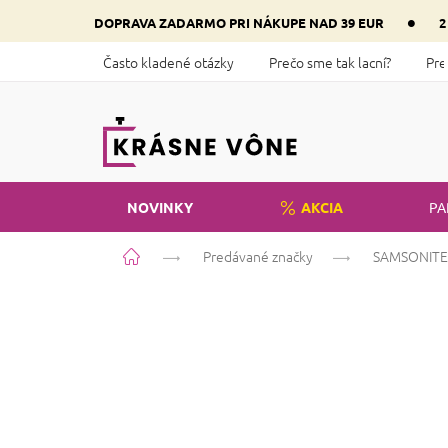
Prejsť
•
DOPRAVA ZADARMO PRI NÁKUPE NAD 39 EUR
2
na
obsah
Často kladené otázky
Prečo sme tak lacní?
Pre
NOVINKY
AKCIA
PA
Domov
Predávané značky
SAMSONITE