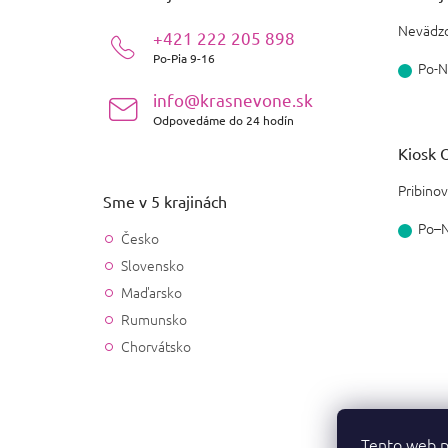
t
i
Nevädzo
+421 222 205 898
e
Po-Pia 9-16
Po-N
info@krasnevone.sk
Odpovedáme do 24 hodín
Kiosk O
Pribinov
Sme v 5 krajinách
Po–
Česko
Slovensko
Maďarsko
Rumunsko
Chorvátsko
Tento web p