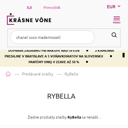
Prejsť
EUR
na
5,0
Prevodník
obsah
NÁKUP
KOŠÍK
•
DOPRAVA ZADARMO PRI NÁKUPE NAD 59 EUR
2 KAMENNÁ
•
PREDAJNE V BRATISLAVE A 5 VOŇAVKOMATOV NA SLOVENSKU
•
PARFÉMY UNIQ V ZĽAVE AŽ 50 %
Domov
Predávané značky
RyBella
RYBELLA
Žiadne produkty značky
sa nenašli...
RyBella