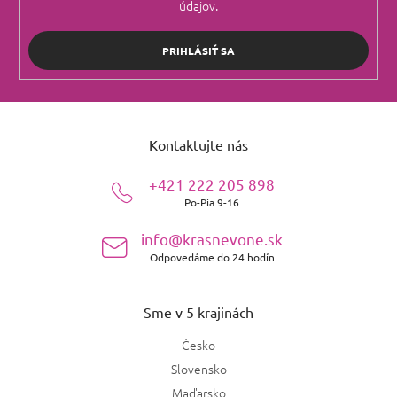
údajov
.
PRIHLÁSIŤ SA
Z
á
Kontaktujte nás
p
ä
+421 222 205 898
t
Po-Pia 9-16
i
e
info@krasnevone.sk
Odpovedáme do 24 hodín
Sme v 5 krajinách
Česko
Slovensko
Maďarsko