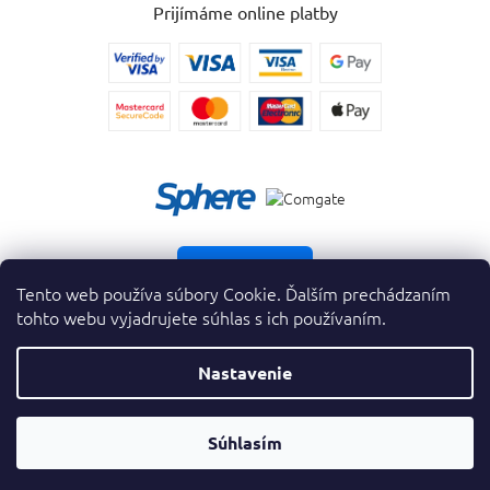
Prijímáme online platby
Vrátiť tovar
Tento web používa súbory Cookie. Ďalším prechádzaním
tohto webu vyjadrujete súhlas s ich používaním.
Nastavenie
Copyright 2026
. Všetky práva vyhradené.
krasnevone.sk
Prevodník
Súhlasím
Vytvoril Shoptet Premium
&
Parfumov