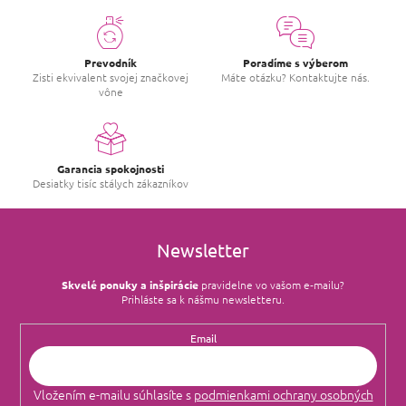
Prevodník
Poradíme s výberom
Zisti ekvivalent svojej značkovej
Máte otázku? Kontaktujte nás.
vône
Garancia spokojnosti
Desiatky tisíc stálych zákazníkov
Newsletter
Skvelé ponuky a inšpirácie
pravidelne vo vašom e‑mailu?
Prihláste sa k nášmu newsletteru.
Email
Vložením e-mailu súhlasíte s
podmienkami ochrany osobných