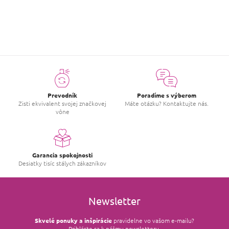
v
l
á
d
a
c
i
e
p
r
v
Prevodník
Poradíme s výberom
k
Zisti ekvivalent svojej značkovej
Máte otázku? Kontaktujte nás.
y
vône
v
ý
p
i
s
Garancia spokojnosti
u
Desiatky tisíc stálych zákazníkov
Newsletter
Skvelé ponuky a inšpirácie
pravidelne vo vašom e‑mailu?
Prihláste sa k nášmu newsletteru.