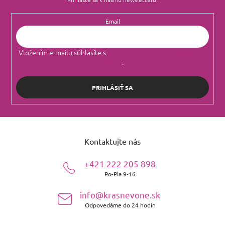
Email
Vložením e-mailu súhlasíte s
podmienkami ochrany osobných
údajov
.
PRIHLÁSIŤ SA
Z
á
Kontaktujte nás
p
ä
+421 222 205 898
t
Po-Pia 9-16
i
e
info@krasnevone.sk
Odpovedáme do 24 hodín