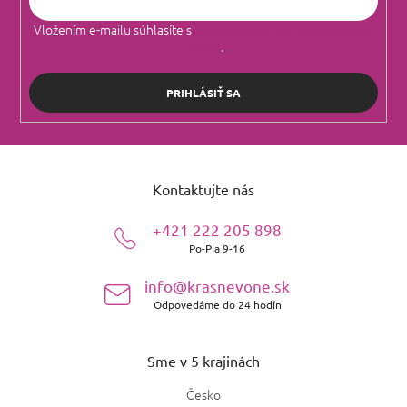
Vložením e-mailu súhlasíte s
podmienkami ochrany osobných
údajov
.
PRIHLÁSIŤ SA
Z
á
Kontaktujte nás
p
ä
+421 222 205 898
t
Po-Pia 9-16
i
e
info@krasnevone.sk
Odpovedáme do 24 hodín
Sme v 5 krajinách
Česko