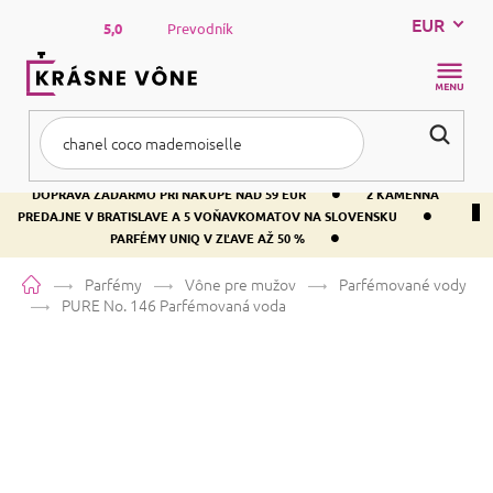
Prejsť
EUR
na
5,0
Prevodník
obsah
NÁKUP
KOŠÍK
•
DOPRAVA ZADARMO PRI NÁKUPE NAD 59 EUR
2 KAMENNÁ
•
PREDAJNE V BRATISLAVE A 5 VOŇAVKOMATOV NA SLOVENSKU
•
PARFÉMY UNIQ V ZĽAVE AŽ 50 %
Domov
Parfémy
Vône pre mužov
Parfémované vody
PURE No. 146
Parfémovaná voda
PURE No. 146
Parfémovaná voda
Škorica
Citrusová
Drevitá
Priemerné
27 hodnotení
Podrobnosti hodnotenia
Značka:
PURE
hodnotenie
produktu