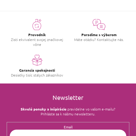
c
i
e
p
r
v
Prevodník
Poradíme s výberom
k
Zisti ekvivalent svojej značkovej
Máte otázku? Kontaktujte nás.
y
vône
v
ý
p
i
s
Garancia spokojnosti
u
Desiatky tisíc stálych zákazníkov
Newsletter
Skvelé ponuky a inšpirácie
pravidelne vo vašom e‑mailu?
Prihláste sa k nášmu newsletteru.
Email