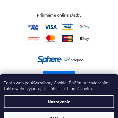
Prijímáme online platby
Vrátiť tovar
Tento web používa súbory Cookie. Ďalším prechádzaním
tohto webu vyjadrujete súhlas s ich používaním.
Nastavenie
Copyright 2026
. Všetky práva vyhradené.
krasnevone.sk
Prevodník