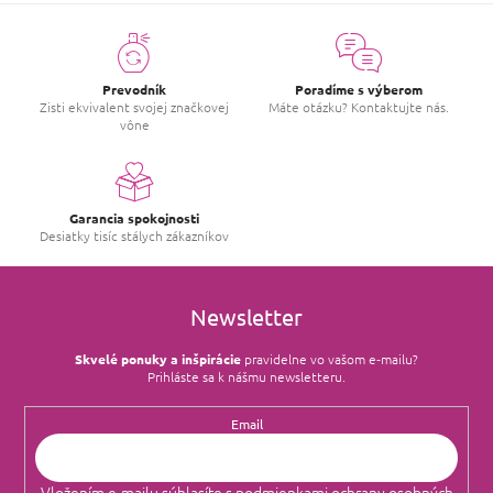
Prevodník
Poradíme s výberom
Zisti ekvivalent svojej značkovej
Máte otázku? Kontaktujte nás.
vône
Garancia spokojnosti
Desiatky tisíc stálych zákazníkov
Newsletter
Skvelé ponuky a inšpirácie
pravidelne vo vašom e‑mailu?
Prihláste sa k nášmu newsletteru.
Email
Vložením e-mailu súhlasíte s
podmienkami ochrany osobných