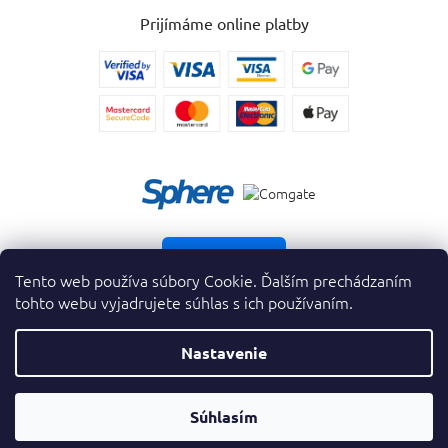
Prijímáme online platby
Vrátiť tovar
Tento web používa súbory Cookie. Ďalším prechádzaním
tohto webu vyjadrujete súhlas s ich používaním.
Nastavenie
Copyright 2026
. Všetky práva vyhradené.
krasnevone.sk
Prevodník
Súhlasím
Vytvoril Shoptet Premium
&
Parfumov