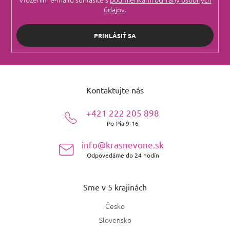
údajov
.
PRIHLÁSIŤ SA
Z
á
Kontaktujte nás
p
ä
+421 222 205 898
t
Po-Pia 9-16
i
e
info@krasnevone.sk
Odpovedáme do 24 hodín
Sme v 5 krajinách
Česko
Slovensko