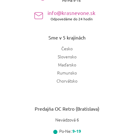
Po-Pia 9-16
i
e
info@krasnevone.sk
Odpovedáme do 24 hodín
Sme v 5 krajinách
Česko
Slovensko
Maďarsko
Rumunsko
Chorvátsko
Predajňa OC Retro (Bratislava)
Nevädzová 6
Po-Ne:
9-19