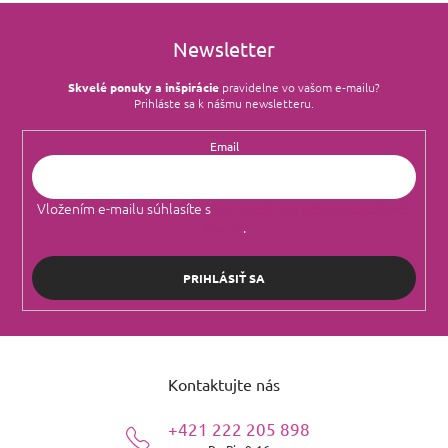
Newsletter
Skvelé ponuky a inšpirácie
pravidelne vo vašom e‑mailu?
Prihláste sa k nášmu newsletteru.
Email
Vložením e-mailu súhlasíte s
podmienkami ochrany osobných
údajov
.
PRIHLÁSIŤ SA
Z
á
Kontaktujte nás
p
ä
+421 222 205 898
t