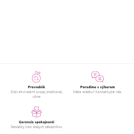
Hodnotenie tovaru
Buďte prvý, kto napíše príspevok k tejto položke.
PRIDAŤ HODNOTENIE
Prevodník
Poradíme s výberom
Zisti ekvivalent svojej značkovej
Máte otázku? Kontaktujte nás.
vône
Garancia spokojnosti
Desiatky tisíc stálych zákazníkov