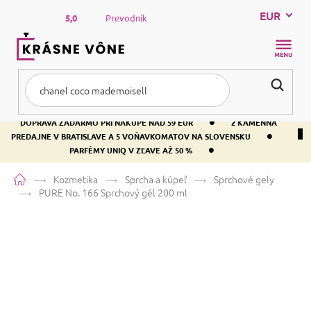
Prejsť
EUR
na
5,0
Prevodník
obsah
NÁKUP
KOŠÍK
•
DOPRAVA ZADARMO PRI NÁKUPE NAD 59 EUR
2 KAMENNÁ
•
PREDAJNE V BRATISLAVE A 5 VOŇAVKOMATOV NA SLOVENSKU
•
PARFÉMY UNIQ V ZĽAVE AŽ 50 %
Domov
Kozmetika
Sprcha a kúpeľ
Sprchové gely
PURE No. 166
Sprchový gél 200 ml
PURE No. 166
Sprchový gél 200 ml
Priemerné
Neohodnotené
Podrobnosti hodnotenia
Značka:
PURE
hodnotenie
produktu
je
Táto vôňa sa najčastejšie zamieňa za