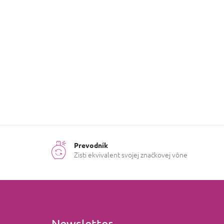
e
l
Prevodník
Zisti ekvivalent svojej značkovej vône
Newsletter