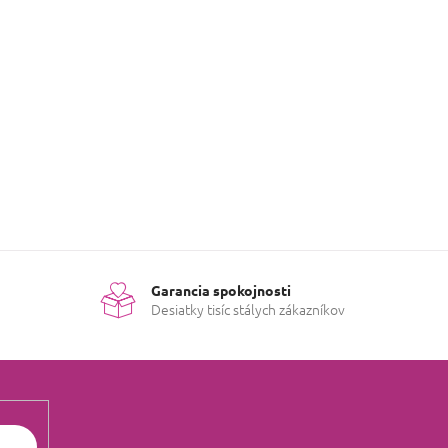
né kategórie.
U
Garancia spokojnosti
Desiatky tisíc stálych zákazníkov