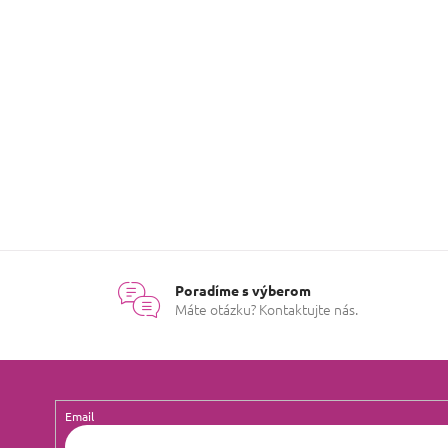
Môžete sa ale pozrieť na ostat
SPÄŤ DO OBCHOD
Poradíme s výberom
Máte otázku? Kontaktujte nás.
Email