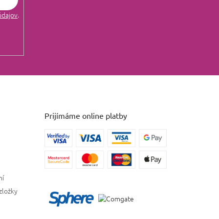
údajov
.
Prijímáme online platby
ní
zložky