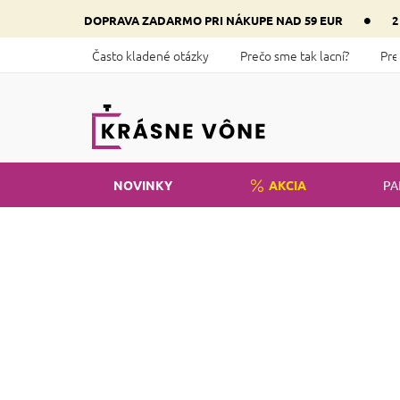
Prejsť
•
DOPRAVA ZADARMO PRI NÁKUPE NAD 59 EUR
2
na
obsah
Často kladené otázky
Prečo sme tak lacní?
Pre
NOVINKY
AKCIA
PA
Domov
Kozmetika
Líčenie
Tv
B
o
č
n
ý
p
a
n