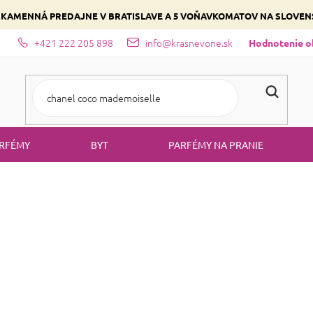
 KAMENNÁ PREDAJNE V BRATISLAVE A 5 VOŇAVKOMATOV NA SLOVE
+421 222 205 898
info@krasnevone.sk
dajne
Zloženie parfémov a druhy vôní
Vyberte si podľa domina
Hodnotenie 
RFÉMY
BYT
PARFÉMY NA PRANIE
ár
Podkladová báza
PODKLADOVÁ 
Produkty ešte len pripr