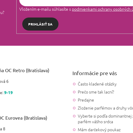
Vložením e-mailu súhlasíte s
podmienkami ochrany osobných 
lu?
PRIHLÁSIŤ SA
a OC Retro (Bratislava)
Informácie pre vás
vá 6
Často kladené otázky
Prečo sme tak lacní?
e:
9-19
Predajne
Zloženie parfémov a druhy vô
Vyberte si podľa dominantnej 
C Eurovea (Bratislava)
parfém vášho srdca
a 8
Mám darčekový poukaz