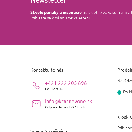
pravidelne vo vašom e‑mai
Skvelé ponuky a inšpirácie
Prihláste sa k nášmu newsletteru.
Z
á
p
ä
Kontaktujte nás
Predajň
t
i
Nevädzo
+421 222 205 898
e
Po-Pia 9-16
Po-N
info@krasnevone.sk
Odpovedáme do 24 hodín
Kiosk O
Pribinov
Sme v 5 krajinách