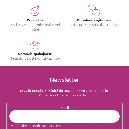
Prevodník
Poradíme s výberom
Zisti ekvivalent svojej značkovej
Máte otázku? Kontaktujte nás.
vône
Garancia spokojnosti
Desiatky tisíc stálych zákazníkov
Newsletter
Skvelé ponuky a inšpirácie
pravidelne vo vašom e‑mailu?
Prihláste sa k nášmu newsletteru.
Email
Vložením e-mailu súhlasíte s
podmienkami ochrany osobných