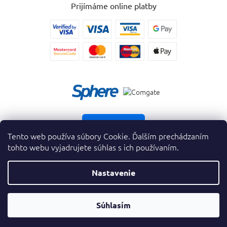
Prijímáme online platby
Vrátiť tovar
Tento web používa súbory Cookie. Ďalším prechádzaním
tohto webu vyjadrujete súhlas s ich používaním.
Nastavenie
Copyright 2026
. Všetky práva vyhradené.
krasnevone.sk
Prevodník
Súhlasím
Vytvoril Shoptet Premium
&
Parfumov