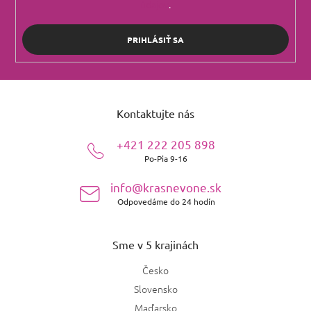
údajov
.
PRIHLÁSIŤ SA
Z
á
Kontaktujte nás
p
ä
+421 222 205 898
t
Po-Pia 9-16
i
e
info@krasnevone.sk
Odpovedáme do 24 hodín
Sme v 5 krajinách
Česko
Slovensko
Maďarsko