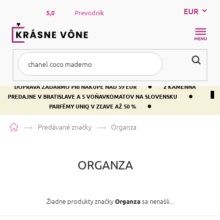
Prejsť
EUR
na
5,0
Prevodník
obsah
NÁKUP
KOŠÍK
•
DOPRAVA ZADARMO PRI NÁKUPE NAD 59 EUR
2 KAMENNÁ
•
PREDAJNE V BRATISLAVE A 5 VOŇAVKOMATOV NA SLOVENSKU
•
PARFÉMY UNIQ V ZĽAVE AŽ 50 %
Domov
Predávané značky
Organza
ORGANZA
Žiadne produkty značky
sa nenašli...
Organza